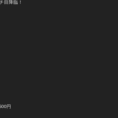
ーチ目降臨！
500円