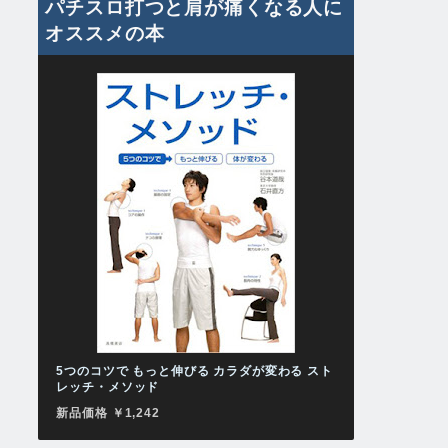
パチスロ打つと肩が痛くなる人に
オススメの本
5つのコツで もっと伸びる カラダが変わる スト
レッチ・メソッド
新品価格 ￥1,242