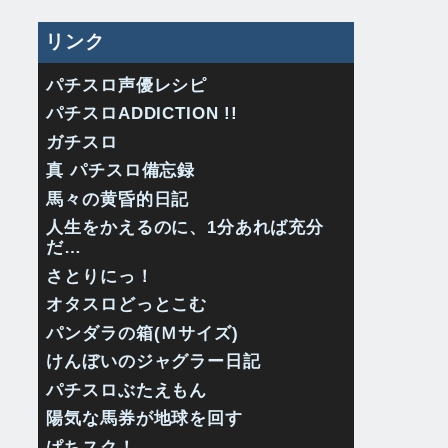
リンク
パチスロ声優レシピ
パチスロADDICTION !!
ガチスロ
真 パチスロ備忘録
馬々の黄昏的日記
人生をかえるのに、1分あれば充分
だ…
さとりにっ！
オタスロどっとこむ
パンダラの箱(Ｍサイズ)
けんぼいのジャグラー日記
パチスロぶたえもん
陽気な馬券が地球を回す
ぱちスク！