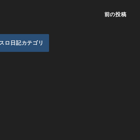
前の投稿
スロ日記カテゴリ