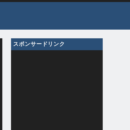
スポンサードリンク