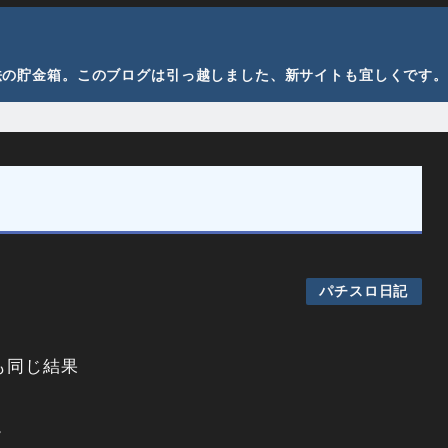
法の貯金箱。このブログは引っ越しました、新サイトも宜しくです。
パチスロ日記
も同じ結果
。