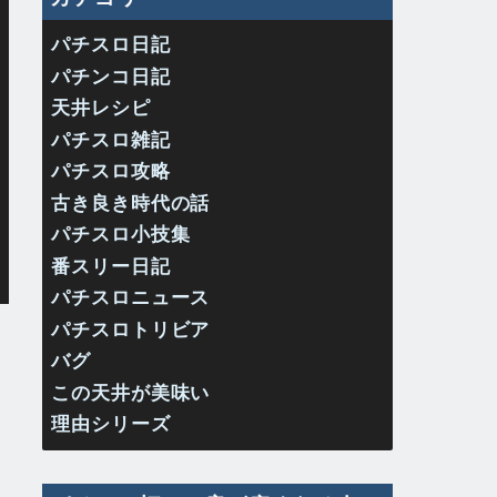
パチスロ日記
パチンコ日記
天井レシピ
パチスロ雑記
パチスロ攻略
古き良き時代の話
パチスロ小技集
番スリー日記
パチスロニュース
パチスロトリビア
バグ
この天井が美味い
理由シリーズ