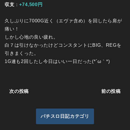
収支
：
+74,500円
久しぶりに7000G近く（エヴァ含め）を回したら肩が
痛い！
しかし心地の良い疲れ。
白７は引けなかったけどコンスタントにBIG、REGを
引きまくった。
1G連も2回したし今日はいい一日だった(*´ω｀*)
次の投稿
前の投稿
パチスロ日記カテゴリ