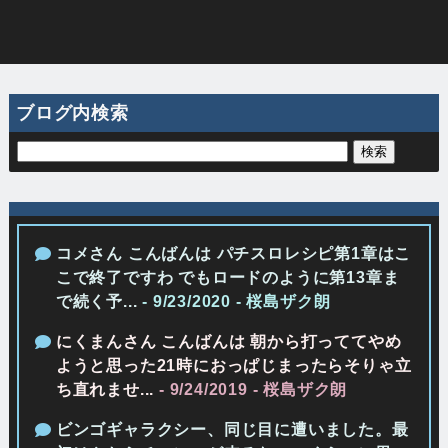
ブログ内検索
コメさん こんばんは パチスロレシピ第1章はこ
こで終了ですわ でもロードのように第13章ま
で続く予...
- 9/23/2020
- 桜島ザク朗
にくまんさん こんばんは 朝から打っててやめ
ようと思った21時におっぱじまったらそりゃ立
ち直れませ...
- 9/24/2019
- 桜島ザク朗
ビンゴギャラクシー、同じ目に遭いました。最