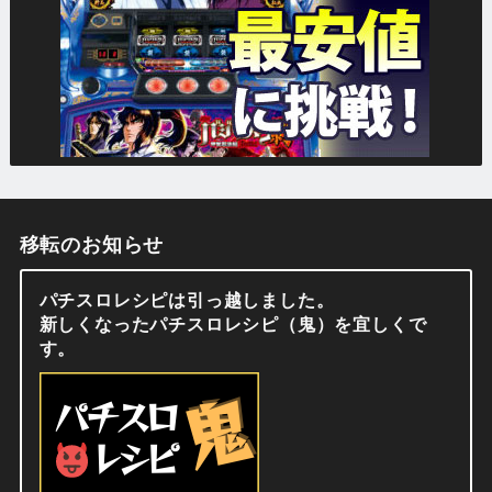
移転のお知らせ
パチスロレシピは引っ越しました。
新しくなったパチスロレシピ（鬼）を宜しくで
す。