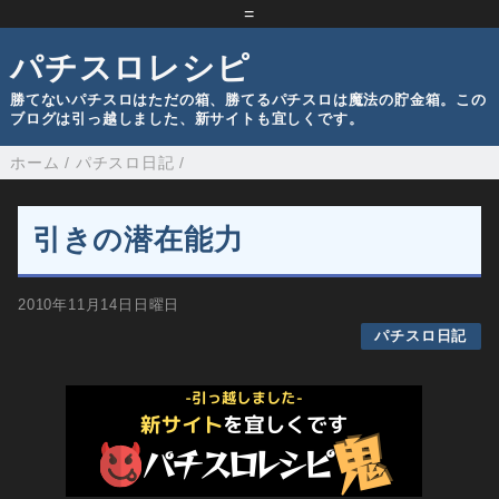
=
パチスロレシピ
勝てないパチスロはただの箱、勝てるパチスロは魔法の貯金箱。この
ブログは引っ越しました、新サイトも宜しくです。
ホーム
/
パチスロ日記
/
引きの潜在能力
2010年11月14日日曜日
パチスロ日記