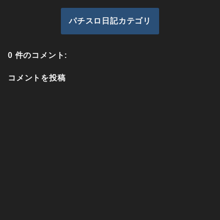
パチスロ日記カテゴリ
0 件のコメント:
コメントを投稿