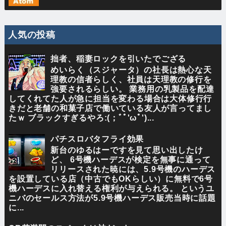
人気の投稿
拙者、稲妻ロックを引いたでござる
めいらく（スジャータ）の社長は熱心な天
理教の信者らしく、社員は天理教の修行を
強要されるらしい。 業務用の乳製品を配達
してくれてた人が急に担当を変わる場合は大体修行行
きだと老舗の和菓子店で働いている友人が言ってまし
たｗ ブラックすぎるやろ:(；ﾞﾟ'ωﾟ')...
パチスロバタフライ効果
新台のゆるはーですを見て思い出したけ
ど、 6号機ハーデスが検定を無事に通って
リリースされた暁には、5.9号機のハーデス
を設置している店（中古でもOKらしい）に無料で6号
機ハーデスに入れ替える権利が与えられる。 というユ
ニバのセールス方法が5.9号機ハーデス販売当時に話題
に...