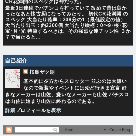
CR花満開のスペックは神だった。
最近3日連続でパチンコを打っていて 改めて昔は良か
ったなあと懐古厨になってみたり。 初代CR花満開 の
スペック 大当たり確率：308分の1（最低設定の値）
大当たり出玉：約2300個 大当たり絵柄：0〜9･桜･花･
宝･月･光 特筆するべきは、その強烈な連チャン性 ３か
７で当たると...
自己紹介
桜島ザク朗
基本的に夕方からスロッター 並ぶのは大嫌い
なので新装やイベントには殆ど行きま宣言 好
きなメーカーは山佐、嫌いなメーカーも山佐 パチスロ
は山佐に始まり山佐に終わるのである。
詳細プロフィールを表示