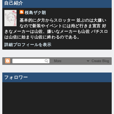
自己紹介
桜島ザク朗
基本的に夕方からスロッター 並ぶのは大嫌い
なので新装やイベントには殆ど行きま宣言 好
きなメーカーは山佐、嫌いなメーカーも山佐 パチスロ
は山佐に始まり山佐に終わるのである。
詳細プロフィールを表示
フォロワー