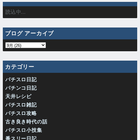
読込中...
ブログ アーカイブ
カテゴリー
パチスロ日記
パチンコ日記
天井レシピ
パチスロ雑記
パチスロ攻略
古き良き時代の話
パチスロ小技集
番スリー日記