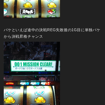
バケといえば途中の決戦REG失敗後の1G目に単独バケ
から決戦昇格チャンス