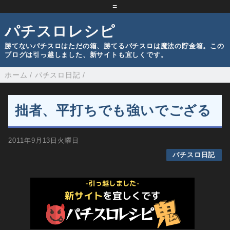
=
パチスロレシピ
勝てないパチスロはただの箱、勝てるパチスロは魔法の貯金箱。この
ブログは引っ越しました、新サイトも宜しくです。
ホーム
/
パチスロ日記
/
拙者、平打ちでも強いでござる
2011年9月13日火曜日
パチスロ日記