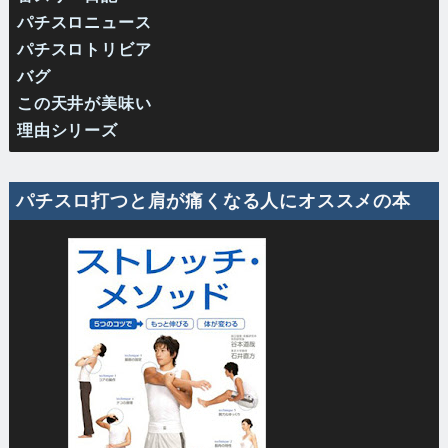
パチスロニュース
パチスロトリビア
バグ
この天井が美味い
理由シリーズ
パチスロ打つと肩が痛くなる人にオススメの本