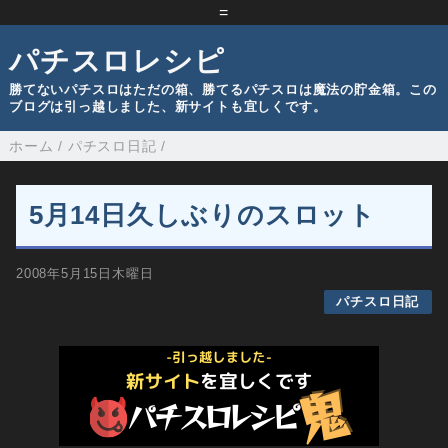
=
パチスロレシピ
勝てないパチスロはただの箱、勝てるパチスロは魔法の貯金箱。この
ブログは引っ越しました、新サイトも宜しくです。
ホーム
/
パチスロ日記
/
5月14日久しぶりのスロット
2008年5月15日木曜日
パチスロ日記