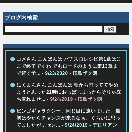
ブログ内検索
コメさん こんばんは パチスロレシピ第1章はこ
こで終了ですわ でもロードのように第13章ま
で続く予...
- 9/23/2020
- 桜島ザク朗
にくまんさん こんばんは 朝から打っててやめ
ようと思った21時におっぱじまったらそりゃ立
ち直れませ...
- 9/24/2019
- 桜島ザク朗
ビンゴギャラクシー、同じ目に遭いました。最
初はやたらチャンスが来るなぁ、くらいに思っ
てましたが…セン...
- 9/24/2019
- デロリアン