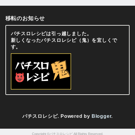
移転のお知らせ
パチスロレシピは引っ越しました。
新しくなったパチスロレシピ（鬼）を宜しくで
す。
パチスロレシピ. Powered by
Blogger
.
パチスロレシピ