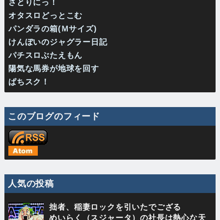
さとりにっ！
オタスロどっとこむ
パンダラの箱(Ｍサイズ)
けんぼいのジャグラー日記
パチスロぶたえもん
陽気な馬券が地球を回す
ぱちスク！
このブログのフィード
人気の投稿
拙者、稲妻ロックを引いたでござる
めいらく（スジャータ）の社長は熱心な天