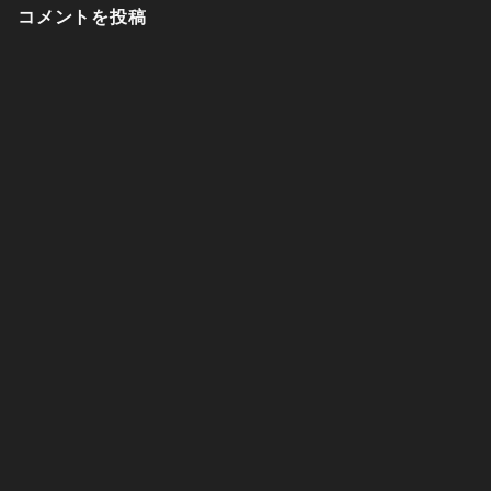
コメントを投稿