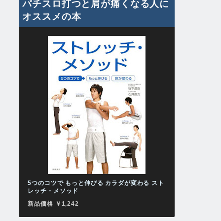
パチスロ打つと肩が痛くなる人に
オススメの本
5つのコツで もっと伸びる カラダが変わる スト
レッチ・メソッド
新品価格 ￥1,242