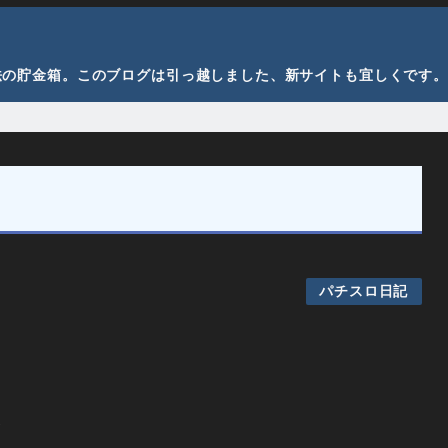
法の貯金箱。このブログは引っ越しました、新サイトも宜しくです。
パチスロ日記
金