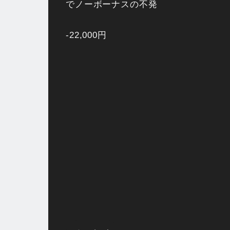
でノーボーナスの不発
-22,000円