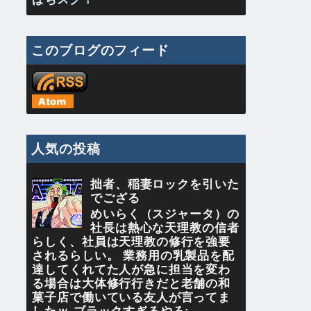
このブログのフィード
人気の投稿
拙者、稲妻ロックを引いた
でござる
めいらく（スジャータ）の
社長は熱心な天理教の信者
らしく、社員は天理教の修行を強要
されるらしい。 業務用の乳製品を配
達してくれてた人が急に担当を変わ
る場合は大体修行行きだと老舗の和
菓子店で働いている友人が言ってま