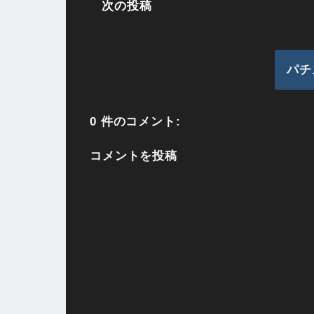
次の投稿
パチ
0 件のコメント:
コメントを投稿