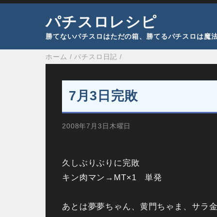
パチスロレシピ
勝てないパチスロはただの箱、勝てるパチスロは魔
ホーム
/
パチスロ日記
/
7月3日完敗
2008年7月3日木曜日
久しぶりぶりに完敗
キン肉マン→MT×1 単発
あとは夢夢ちゃん、黄門ちゃま、サラ