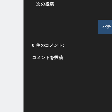
次の投稿
パチ
0 件のコメント:
コメントを投稿