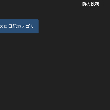
前の投稿
スロ日記カテゴリ