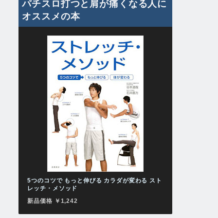
パチスロ打つと肩が痛くなる人に
オススメの本
5つのコツで もっと伸びる カラダが変わる スト
レッチ・メソッド
新品価格 ￥1,242