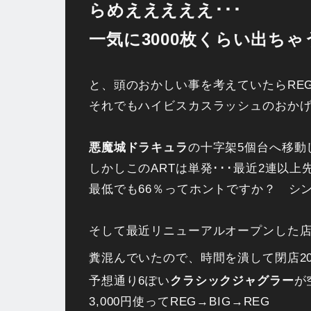
らめえええええ･･･
一気に3000枚くらい出ち
と、頭のおかしい事を考えていたらREG1
それでもハイビスカスラッシュのおかげで
悪魔城ドラキュラ
の十字架5個台へ移動し
しかしこのARTは単発･･･最近2連以上
最低でも66％ってホントですか？ シ
そして最近リニューアルオープンした
糞混んでいたので、時間を潰して閉店2
予想通り6ぽい
クラシックジャグラー
が
3,000円使ってREG→BIG→REG