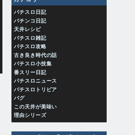
パチスロ日記
パチンコ日記
天井レシピ
パチスロ雑記
パチスロ攻略
古き良き時代の話
パチスロ小技集
番スリー日記
パチスロニュース
パチスロトリビア
バグ
この天井が美味い
理由シリーズ