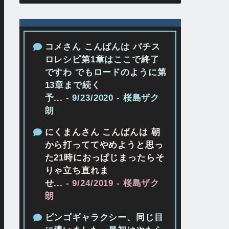
コメさん こんばんは パチス
ロレシピ第1章はここで終了
ですわ でもロードのように第
13章まで続く
予...
- 9/23/2020
- 桜島ザク
朗
にくまんさん こんばんは 朝
から打っててやめようと思っ
た21時におっぱじまったらそ
りゃ立ち直れま
せ...
- 9/24/2019
- 桜島ザク
朗
ビンゴギャラクシー、同じ目