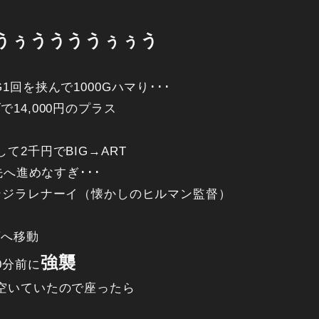
ゃうぅううううぅぅう
回を挟んで1000Gハマり･･･
14,000円のプラス
て2千円でBIG→ART
先へ進めなすぎ･･･
ンジラレナーイ（懐かしのヒルマン監督）
店へ移動
強襲
0分前に
空いていたので座ったら