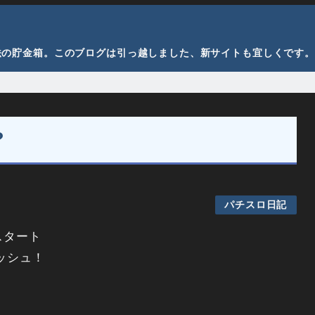
法の貯金箱。このブログは引っ越しました、新サイトも宜しくです。
?
パチスロ日記
スタート
ッシュ！