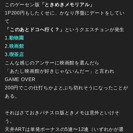
このゲーセン版
「ときめきメモリアル」
1P200円もしたくせに、かなり序盤にデートをしてい
て
「このあとドコへ行く？」
というクエスチョンが発生
1.
動物園
2.
映画館
3.
喫茶店
こんな感じのアンサーに映画館を選んだら
「あたし映画館が好きじゃないんだー」と言われ
GAME OVER
200円でこの仕打ちかよとぶち切れそうになったことが
ある。
それはさておきパチスロ版ときメモは意外といけそ
う。
天井ARTは単発ボーナスの5連〜12連（いずれかが選