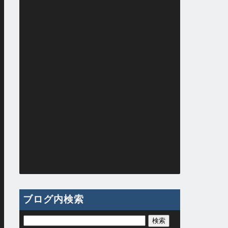
ブログ内検索