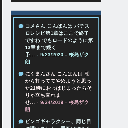
コメさん こんばんは パチス
ロレシピ第1章はここで終了
ですわ でもロードのように第
13章まで続く
予...
- 9/23/2020
- 桜島ザク
朗
にくまんさん こんばんは 朝
から打っててやめようと思っ
た21時におっぱじまったらそ
りゃ立ち直れま
せ...
- 9/24/2019
- 桜島ザク
朗
ビンゴギャラクシー、同じ目