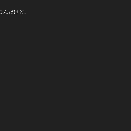
なんだけど。