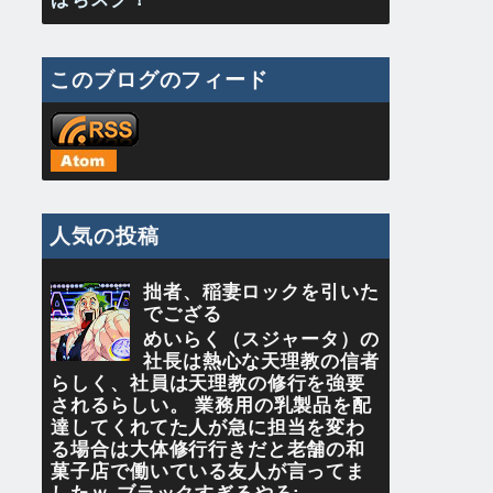
このブログのフィード
人気の投稿
拙者、稲妻ロックを引いた
でござる
めいらく（スジャータ）の
社長は熱心な天理教の信者
らしく、社員は天理教の修行を強要
されるらしい。 業務用の乳製品を配
達してくれてた人が急に担当を変わ
る場合は大体修行行きだと老舗の和
菓子店で働いている友人が言ってま