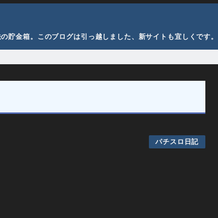
法の貯金箱。このブログは引っ越しました、新サイトも宜しくです。
パチスロ日記