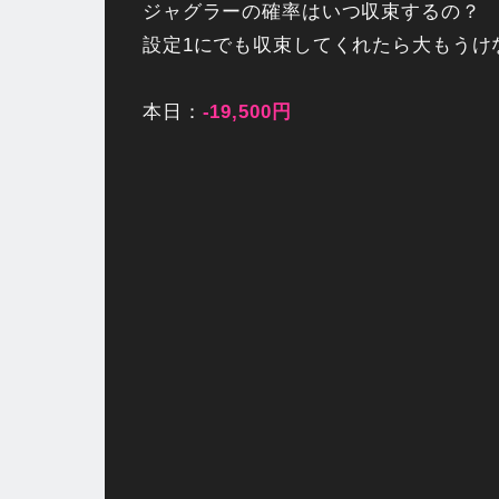
ジャグラーの確率はいつ収束するの？
設定1にでも収束してくれたら大もうけ
本日：
-19,500円