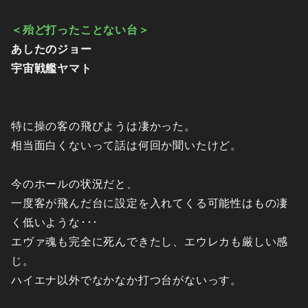
＜殆ど打ったことない台＞
あしたのジョー
宇宙戦艦ヤマト
特に操の客の飛びようは凄かった。
相当面白くないって話は何回か聞いたけど。
今のホールの状況だと、
一度客が飛んだ台に設定を入れてくる可能性はもの凄
く低いような･･･
エヴァ魂も完全に死んできたし、エウレカも厳しい感
じ。
ハイエナ以外でなかなか打つ台がないっす。