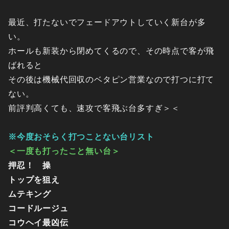
最近、打たないでフェードアウトしていく新台が多
い。
ホールも新装から閉めてくるので、その時点で客が飛
ばれると
その後は機械代回収のベタピン営業なので打つに打て
ない。
前評判高くても、速攻で客飛ぶ台多すぎ＞＜
※今度おそらく打つことない台リスト
＜一度も打ったこと無い台＞
押忍！ 操
トップを狙え
ムテキング
コードルージュ
コウヘイ最凶伝