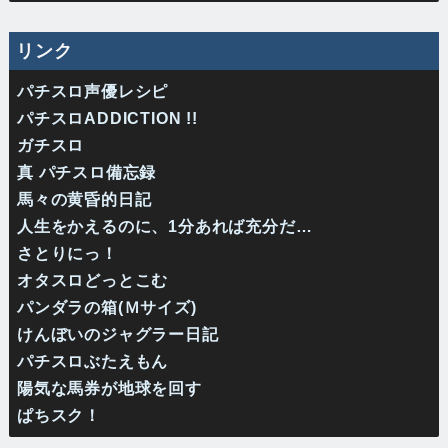
リンク
パチスロ声優レシピ
パチスロADDICTION !!
ガチスロ
真 パチスロ備忘録
馬々の黄昏的日記
人生をかえるのに、1分あれば充分だ…
さとりにっ！
オタスロどっとこむ
パンダラの箱(Ｍサイズ)
けんぼいのジャグラー日記
パチスロぶたえもん
陽気な馬券が地球を回す
ぱちスク！