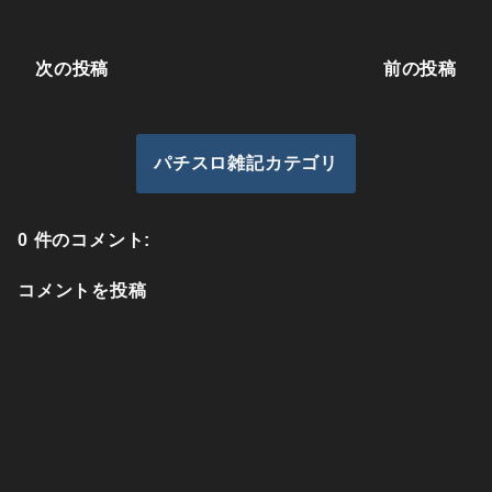
次の投稿
前の投稿
パチスロ雑記カテゴリ
0 件のコメント:
コメントを投稿