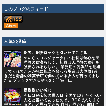
このブログのフィード
人気の投稿
拙者、稲妻ロックを引いたでござる
めいらく（スジャータ）の社長は熱心な天
理教の信者らしく、社員は天理教の修行を
強要されるらしい。 業務用の乳製品を配達
してくれてた人が急に担当を変わる場合は大体修行行
きだと老舗の和菓子店で働いている友人が言ってまし
たｗ ブラックすぎるやろ:(；ﾞﾟ'ωﾟ')...
蝶蝶蝶いい感じ
今日は秘宝伝の導入日 全国で10万台くらい
入ると書いてあったので、BOXで入りまく
るのかと思ってたら 自分が見た3店舗は至