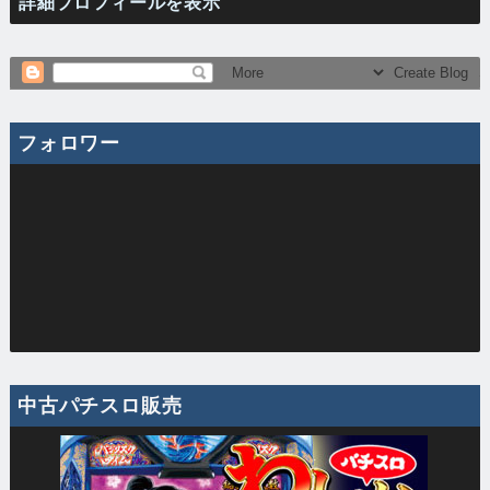
詳細プロフィールを表示
フォロワー
中古パチスロ販売