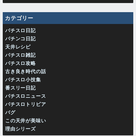
カテゴリー
パチスロ日記
パチンコ日記
天井レシピ
パチスロ雑記
パチスロ攻略
古き良き時代の話
パチスロ小技集
番スリー日記
パチスロニュース
パチスロトリビア
バグ
この天井が美味い
理由シリーズ