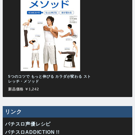
5つのコツで もっと伸びる カラダが変わる スト
レッチ・メソッド
新品価格 ￥1,242
リンク
パチスロ声優レシピ
パチスロADDICTION !!