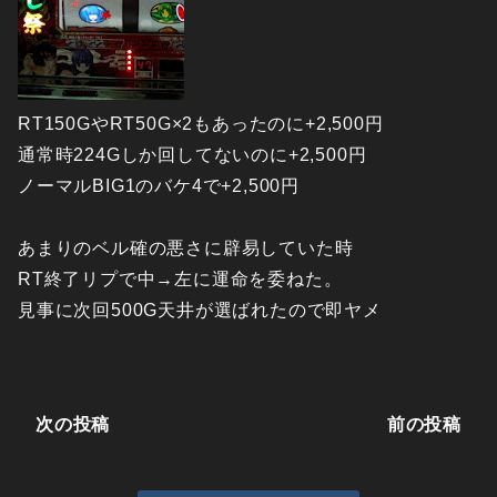
RT150GやRT50G×2もあったのに+2,500円
通常時224Gしか回してないのに+2,500円
ノーマルBIG1のバケ4で+2,500円
あまりのベル確の悪さに辟易していた時
RT終了リプで中→左に運命を委ねた。
見事に次回500G天井が選ばれたので即ヤメ
次の投稿
前の投稿