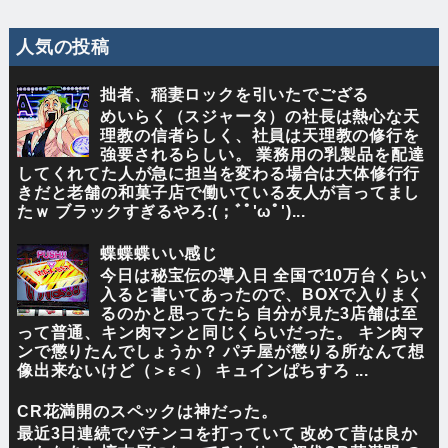
人気の投稿
拙者、稲妻ロックを引いたでござる
めいらく（スジャータ）の社長は熱心な天
理教の信者らしく、社員は天理教の修行を
強要されるらしい。 業務用の乳製品を配達
してくれてた人が急に担当を変わる場合は大体修行行
きだと老舗の和菓子店で働いている友人が言ってまし
たｗ ブラックすぎるやろ:(；ﾞﾟ'ωﾟ')...
蝶蝶蝶いい感じ
今日は秘宝伝の導入日 全国で10万台くらい
入ると書いてあったので、BOXで入りまく
るのかと思ってたら 自分が見た3店舗は至
って普通、キン肉マンと同じくらいだった。 キン肉マ
ンで懲りたんでしょうか？ パチ屋が懲りる所なんて想
像出来ないけど（＞ε＜） キュインぱちすろ ...
CR花満開のスペックは神だった。
最近3日連続でパチンコを打っていて 改めて昔は良か