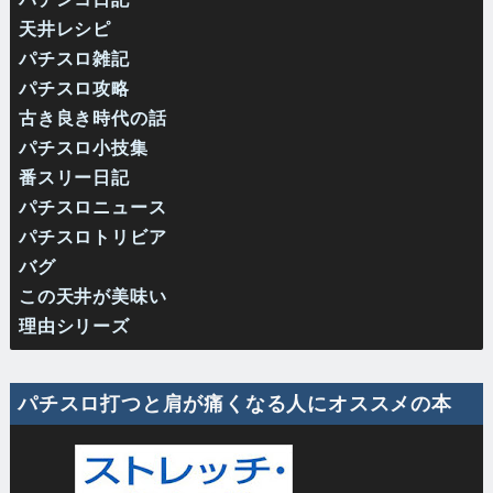
天井レシピ
パチスロ雑記
パチスロ攻略
古き良き時代の話
パチスロ小技集
番スリー日記
パチスロニュース
パチスロトリビア
バグ
この天井が美味い
理由シリーズ
パチスロ打つと肩が痛くなる人にオススメの本