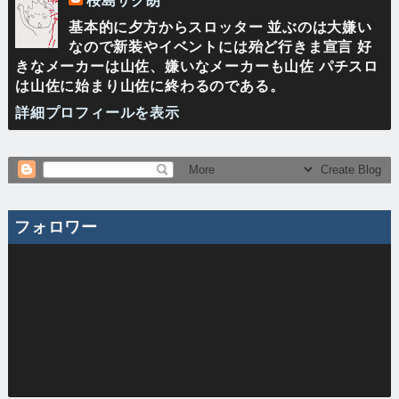
桜島ザク朗
基本的に夕方からスロッター 並ぶのは大嫌い
なので新装やイベントには殆ど行きま宣言 好
きなメーカーは山佐、嫌いなメーカーも山佐 パチスロ
は山佐に始まり山佐に終わるのである。
詳細プロフィールを表示
フォロワー