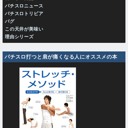
パチスロニュース
パチスロトリビア
バグ
この天井が美味い
理由シリーズ
パチスロ打つと肩が痛くなる人にオススメの本