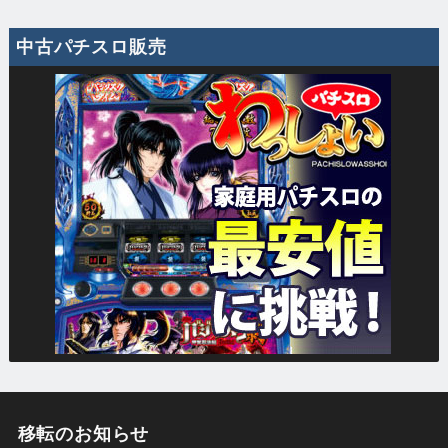
中古パチスロ販売
移転のお知らせ