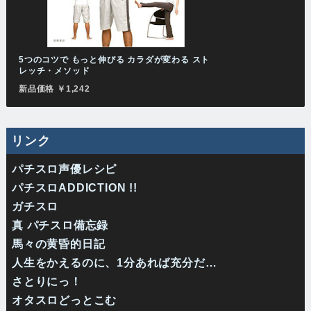
5つのコツで もっと伸びる カラダが変わる スト
レッチ・メソッド
新品価格 ￥1,242
リンク
パチスロ声優レシピ
パチスロADDICTION !!
ガチスロ
真 パチスロ備忘録
馬々の黄昏的日記
人生をかえるのに、1分あれば充分だ…
さとりにっ！
オタスロどっとこむ