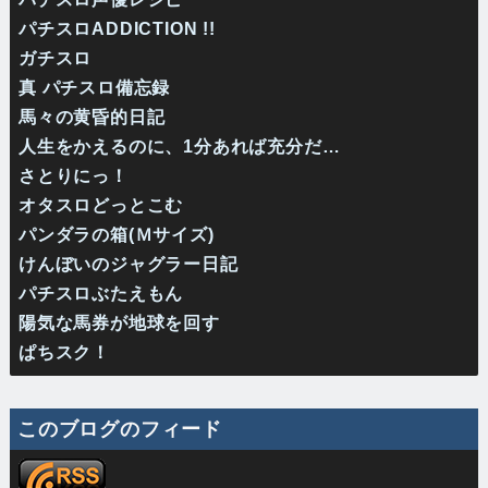
パチスロADDICTION !!
ガチスロ
真 パチスロ備忘録
馬々の黄昏的日記
人生をかえるのに、1分あれば充分だ…
さとりにっ！
オタスロどっとこむ
パンダラの箱(Ｍサイズ)
けんぼいのジャグラー日記
パチスロぶたえもん
陽気な馬券が地球を回す
ぱちスク！
このブログのフィード