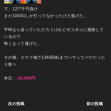
で、1万7千円負け
まだ1000Gしか打ってなかったけど逃げた。
平時なら追っていただろうけれどボコボコに連敗して
いるので
怖くなって逃げた。
その後、エヴァ魂で1384回転までハマってバケだった
り散々
本日：
-16,000円
次の投稿
前の投稿