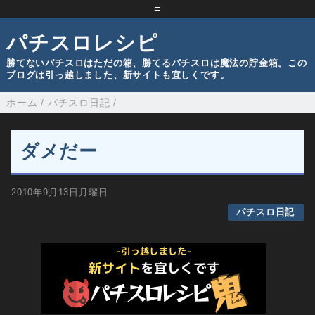
=
パチスロレシピ
勝てないパチスロはただの箱、勝てるパチスロは魔法の貯金箱。この
ブログは引っ越しました、新サイトも宜しくです。
ホーム
/
パチスロ日記
/
ダメだー
2010年9月13日月曜日
パチスロ日記