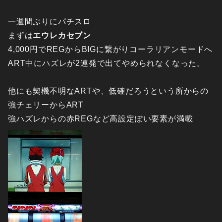
一週間ぶりにパチスロ
まずは
エウレカセブン
4,000円でREGからBIGに繋がりコーラリアンモードへ
ART中にハズレが2連発で出てやめられなくなった。
他にも契機不明なARTや、低確だろうという所からの
強チェリーからART
強ハズレからの赤REGなど高設定ぽい要素が満載