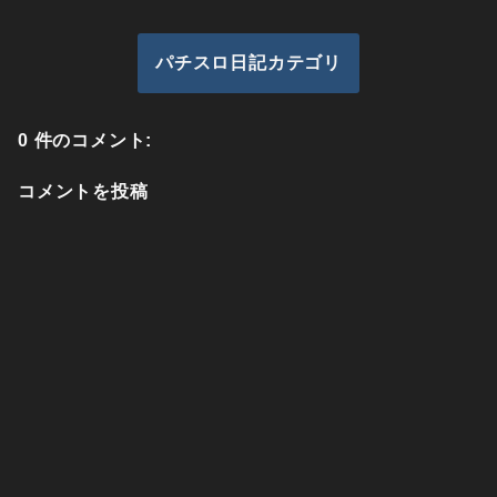
パチスロ日記カテゴリ
0 件のコメント:
コメントを投稿