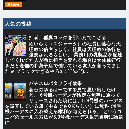
人気の投稿
拙者、稲妻ロックを引いたでござる
めいらく（スジャータ）の社長は熱心な天
理教の信者らしく、社員は天理教の修行を
強要されるらしい。 業務用の乳製品を配達
してくれてた人が急に担当を変わる場合は大体修行行
きだと老舗の和菓子店で働いている友人が言ってまし
たｗ ブラックすぎるやろ:(；ﾞﾟ'ωﾟ')...
パチスロバタフライ効果
新台のゆるはーですを見て思い出したけ
ど、 6号機ハーデスが検定を無事に通って
リリースされた暁には、5.9号機のハーデス
を設置している店（中古でもOKらしい）に無料で6号
機ハーデスに入れ替える権利が与えられる。 というユ
ニバのセールス方法が5.9号機ハーデス販売当時に話題
に...