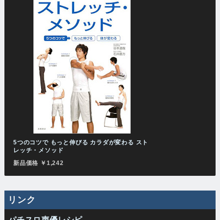
5つのコツで もっと伸びる カラダが変わる スト
レッチ・メソッド
新品価格 ￥1,242
リンク
パチスロ声優レシピ