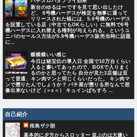
パチスロバタフライ効果
新台のゆるはーですを見て思い出したけ
ど、 6号機ハーデスが検定を無事に通って
リリースされた暁には、5.9号機のハーデス
を設置している店（中古でもOKらしい）に無料で6号
機ハーデスに入れ替える権利が与えられる。 というユ
ニバのセールス方法が5.9号機ハーデス販売当時に話題
に...
蝶蝶蝶いい感じ
今日は秘宝伝の導入日 全国で10万台くらい
入ると書いてあったので、BOXで入りまく
るのかと思ってたら 自分が見た3店舗は至
って普通、キン肉マンと同じくらいだった。 キン肉マ
ンで懲りたんでしょうか？ パチ屋が懲りる所なんて想
像出来ないけど（＞ε＜） キュインぱちすろ ...
自己紹介
桜島ザク朗
基本的に夕方からスロッター 並ぶのは大嫌い