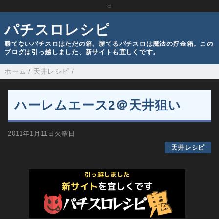
=
パチスロレシピ
勝てないパチスロはただの箱、勝てるパチスロは魔法の貯金箱。この
ブログは引っ越しました、新サイトも宜しくです。
ホーム
/
天井レシピ
/
ハーレムエース2＠天井狙い
2011年1月11日火曜日
天井レシピ