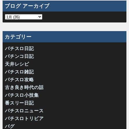
ブログ アーカイブ
カテゴリー
パチスロ日記
パチンコ日記
天井レシピ
パチスロ雑記
パチスロ攻略
古き良き時代の話
パチスロ小技集
番スリー日記
パチスロニュース
パチスロトリビア
バグ