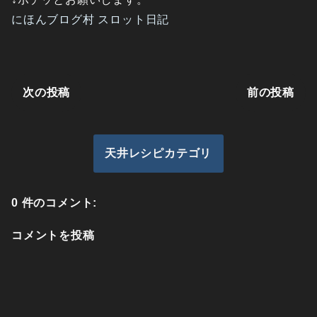
にほんブログ村 スロット日記
次の投稿
前の投稿
天井レシピカテゴリ
0 件のコメント:
コメントを投稿