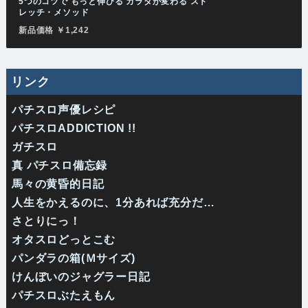
5つのコツで もっと伸びる カラダが変わる スト
レッチ・メソッド
新品価格 ￥1,242
リンク
パチスロ声優レシピ
パチスロADDICTION !!
ガチスロ
真 パチスロ備忘録
馬々の黄昏的日記
人生をかえるのに、1分あれば充分だ…
さとりにっ！
オタスロどっとこむ
パンダラの箱(Ｍサイズ)
けんぼいのジャグラー日記
パチスロぶたえもん