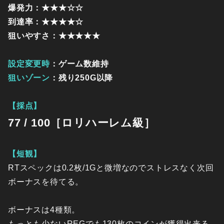
爆発力：★★★☆☆
到達率：★★★★☆
狙いやすさ：★★★★★
設定変更時
：ゲーム数維持
狙いゾーン
：残り250G以降
【採点】
77 / 100［ロリハーレム級］
【短観】
RTスペックは0.2枚/1Gと微増なのでストレスなく次回
ボーナスを待てる。
ボーナスは4種類。
もっとも少ないREGでも130枚のコインが獲得出来る