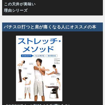
この天井が美味い
理由シリーズ
パチスロ打つと肩が痛くなる人にオススメの本