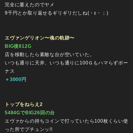
完全に萎えたのでヤメ
9千円とか取り返せるギリギリだしね(・ε・；)
エヴァンゲリオン〜魂の軌跡〜
BIG後812G
店を移動したら素敵な台が空いていた。
いつも通りに天井、いつも通りに100Ｇもハマらずボー
ナス
＋3000円
トップをねらえ2
5484GでBIG26回の台
エヴァからの持ちコインで打っていたら100枚くらい使
った所でプチュンッ!!