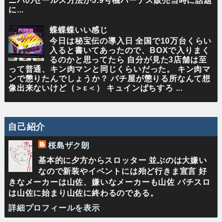
ニバのセールス方法が5.9号機ハーデス販売当時に話題
に...
蝶蝶蝶いい感じ
今日は秘宝伝の導入日 全国で10万台くらい
入ると書いてあったので、BOXで入りまく
るのかと思ってたら 自分が見た3店舗は至
って普通、キン肉マンと同じくらいだった。 キン肉マ
ンで懲りたんでしょうか？ パチ屋が懲りる所なんて想
像出来ないけど（＞ε＜） キュインぱちすろ ...
自己紹介
桜島ザク朗
基本的に夕方からスロッター 並ぶのは大嫌い
なので新装やイベントには殆ど行きま宣言 好
きなメーカーは山佐、嫌いなメーカーも山佐 パチスロ
は山佐に始まり山佐に終わるのである。
詳細プロフィールを表示