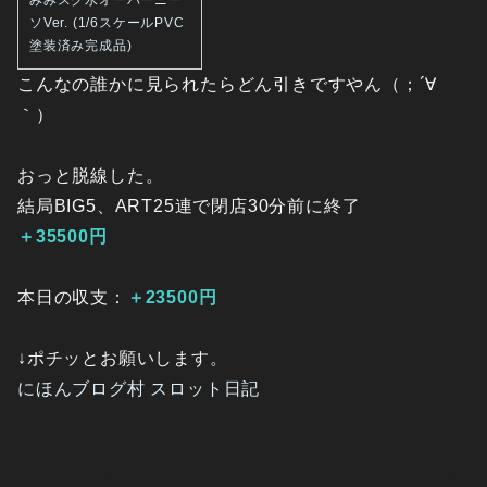
みみスク水オーバーニー
ソVer. (1/6スケールPVC
塗装済み完成品)
こんなの誰かに見られたらどん引きですやん（；´∀
｀）
おっと脱線した。
結局BIG5、ART25連で閉店30分前に終了
＋35500円
本日の収支：
＋23500円
↓ポチッとお願いします。
にほんブログ村 スロット日記