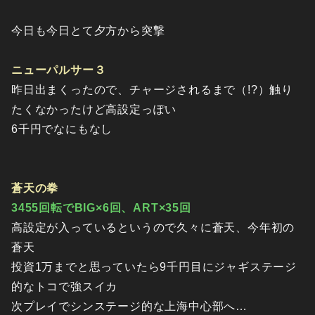
今日も今日とて夕方から突撃
ニューパルサー３
昨日出まくったので、チャージされるまで（!?）触り
たくなかったけど高設定っぽい
6千円でなにもなし
蒼天の拳
3455回転でBIG×6回、ART×35回
高設定が入っているというので久々に蒼天、今年初の
蒼天
投資1万までと思っていたら9千円目にジャギステージ
的なトコで強スイカ
次プレイでシンステージ的な上海中心部へ…