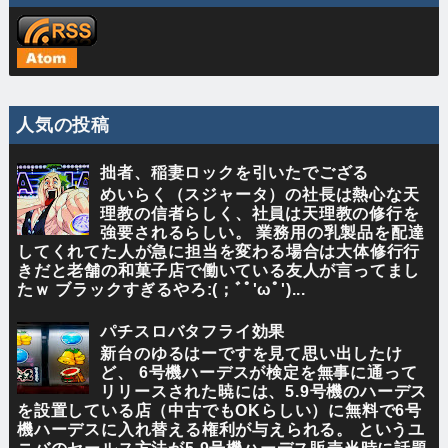
人気の投稿
拙者、稲妻ロックを引いたでござる
めいらく（スジャータ）の社長は熱心な天
理教の信者らしく、社員は天理教の修行を
強要されるらしい。 業務用の乳製品を配達
してくれてた人が急に担当を変わる場合は大体修行行
きだと老舗の和菓子店で働いている友人が言ってまし
たｗ ブラックすぎるやろ:(；ﾞﾟ'ωﾟ')...
パチスロバタフライ効果
新台のゆるはーですを見て思い出したけ
ど、 6号機ハーデスが検定を無事に通って
リリースされた暁には、5.9号機のハーデス
を設置している店（中古でもOKらしい）に無料で6号
機ハーデスに入れ替える権利が与えられる。 というユ