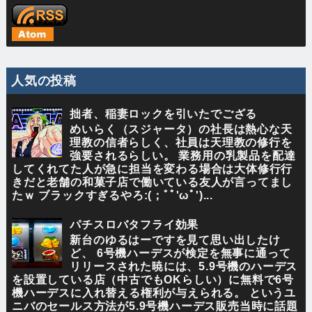
人気の投稿
拙者、稲妻ロックを引いたでござる
めいらく（スジャータ）の社長は熱心な天
理教の信者らしく、社員は天理教の修行を
強要されるらしい。 業務用の乳製品を配達
してくれてた人が急に担当を変わる場合は大体修行行
きだと老舗の和菓子店で働いている友人が言ってまし
たｗ ブラックすぎるやろ:(；ﾞﾟ'ωﾟ')...
パチスロバタフライ効果
新台のゆるはーですを見て思い出したけ
ど、 6号機ハーデスが検定を無事に通って
リリースされた暁には、5.9号機のハーデス
を設置している店（中古でもOKらしい）に無料で6号
機ハーデスに入れ替える権利が与えられる。 というユ
ニバのセールス方法が5.9号機ハーデス販売当時に話題