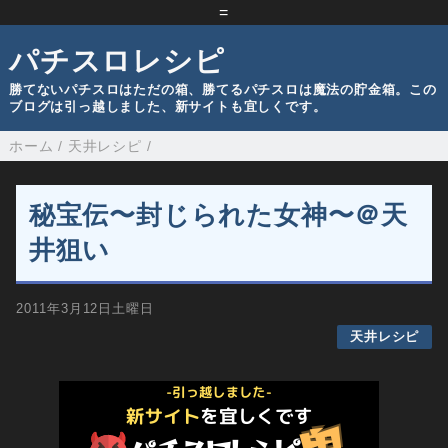
=
パチスロレシピ
勝てないパチスロはただの箱、勝てるパチスロは魔法の貯金箱。この
ブログは引っ越しました、新サイトも宜しくです。
ホーム
/
天井レシピ
/
秘宝伝〜封じられた女神〜＠天
井狙い
2011年3月12日土曜日
天井レシピ