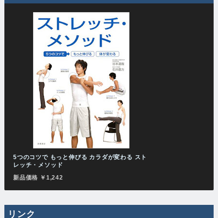
5つのコツで もっと伸びる カラダが変わる スト
レッチ・メソッド
新品価格 ￥1,242
リンク