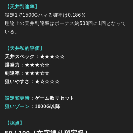
【天井到達率】
設定1で1500Gハマる確率は0.186％
理論上の天井到達率はボーナス約538回に1回となって
いる。
【天井私的評価】
天井スペック：★★★☆☆
爆発力：★★★☆☆
到達率：★★★☆☆
狙いやすさ：★☆☆☆☆
設定変更時
：ゲーム数リセット
狙いゾーン
：1000G以降
【採点】