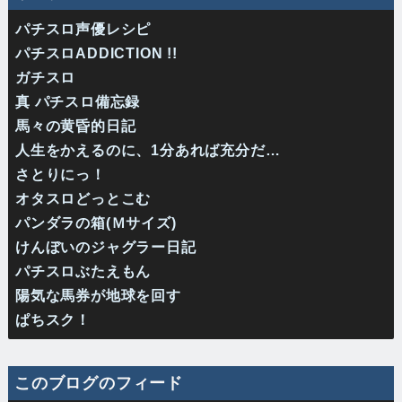
パチスロ声優レシピ
パチスロADDICTION !!
ガチスロ
真 パチスロ備忘録
馬々の黄昏的日記
人生をかえるのに、1分あれば充分だ…
さとりにっ！
オタスロどっとこむ
パンダラの箱(Ｍサイズ)
けんぼいのジャグラー日記
パチスロぶたえもん
陽気な馬券が地球を回す
ぱちスク！
このブログのフィード