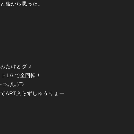
。と後から思った。
てみたけどダメ
スト1Ｇで全回転！
⊃｡Д｡)⊃
てART入らずしゅうりょー