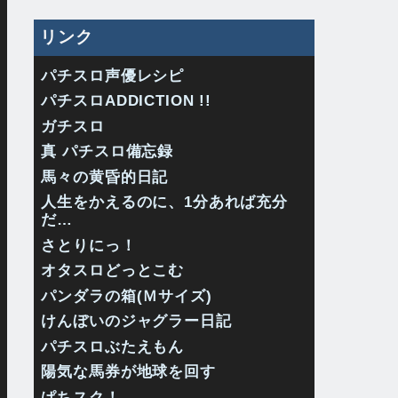
リンク
パチスロ声優レシピ
パチスロADDICTION !!
ガチスロ
真 パチスロ備忘録
馬々の黄昏的日記
人生をかえるのに、1分あれば充分
だ…
さとりにっ！
オタスロどっとこむ
パンダラの箱(Ｍサイズ)
けんぼいのジャグラー日記
パチスロぶたえもん
陽気な馬券が地球を回す
ぱちスク！