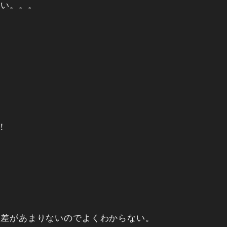
しい。。。
！
定差があまりないのでよくわからない。