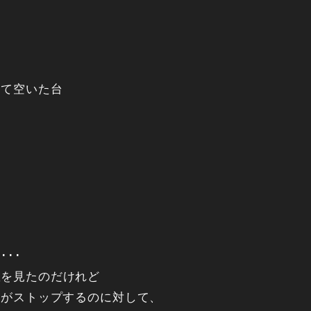
して空いた台
･･
数を見たのだけれど
トがストップするのに対して、