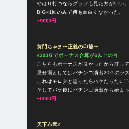
やはり打つならグラフも見た方がいい
BIG×1回のみで何も面白くなかった。
−9000円
黄門ちゃま〜正義の印籠〜
4200Ｇでボーナス合算が6以上の台
こちらもボーナスが良かったから打っ
見せ場としてはパチンコ演出20Ｇのラ
これはモロタと思ったらバケだった⊂⌒~
そしてバケ後にパチンコ演出から始まっ
−6000円
天下布武2