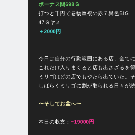
ボーナス間698Ｇ
打つと千円で巻物重複の赤７異色BIG
47Ｇヤメ
＋2000円
今日は自分の行動範囲にある店、全て
これだけ入りまくると店も出さざるを
ミリゴはどの店でもやたら出ていた。
しばらくミリゴに割が取られる日々が
〜そしてお盆へ〜
本日の収支：
−19000円