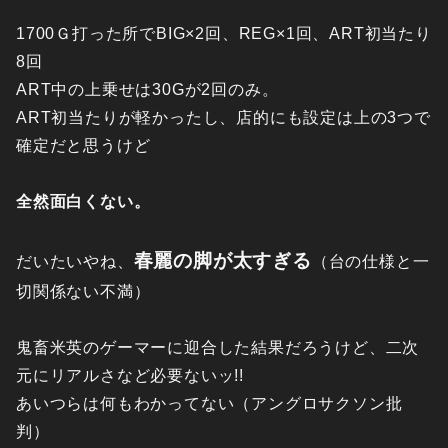
1700Ｇ打った所でBIG×2回、REG×1回、ART初当たり
8回
ART中の上乗せは30Gが2回のみ。
ART初当たりが軽かったし、店的にも設定は上の3つで
確定だと思うけど
全然面白くない。
春麗の脚が太すぎる
だいたいやね、
（台の仕様と一
切関係ない不満）
鬼畜米英のゲーマーに迎合した結果だろうけど、二次
元にリアルさなど必要ないッ!!
あいつらは何もわかってない（アングロサクソン批
判）