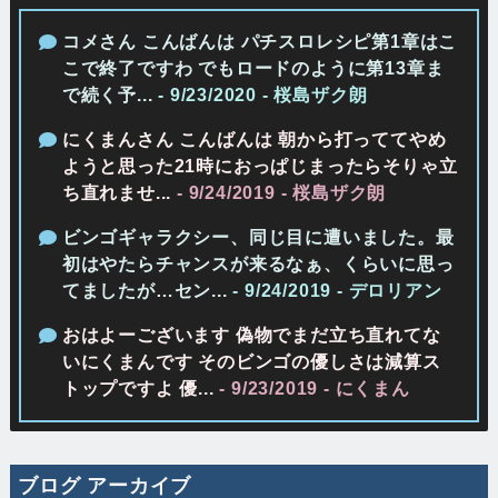
コメさん こんばんは パチスロレシピ第1章はこ
こで終了ですわ でもロードのように第13章ま
で続く予...
- 9/23/2020
- 桜島ザク朗
にくまんさん こんばんは 朝から打っててやめ
ようと思った21時におっぱじまったらそりゃ立
ち直れませ...
- 9/24/2019
- 桜島ザク朗
ビンゴギャラクシー、同じ目に遭いました。最
初はやたらチャンスが来るなぁ、くらいに思っ
てましたが…セン...
- 9/24/2019
- デロリアン
おはよーございます 偽物でまだ立ち直れてな
いにくまんです そのビンゴの優しさは減算ス
トップですよ 優...
- 9/23/2019
- にくまん
ブログ アーカイブ