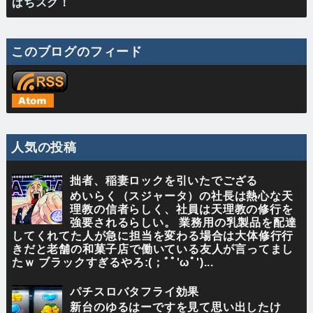
ぱちスク！
このブログのフィード
人気の投稿
拙者、稲妻ロックを引いたでござる
めいらく（スジャータ）の社長は熱心な天
理教の信者らしく、社員は天理教の修行を
強要されるらしい。 業務用の乳製品を配達
してくれてた人が急に担当を変わる場合は大体修行行
きだと老舗の和菓子店で働いている友人が言ってまし
たｗ ブラックすぎるやろ:(；ﾞﾟ'ωﾟ')...
パチスロバタフライ効果
新台のゆるはーですを見て思い出したけ