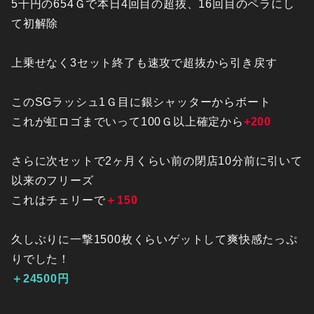
5千円の654Ｇで本日4回目の超抜、16回目のペラにし
て初解除
上乗せなく3セット終了も速攻で超抜から引き戻す
このSGラッシュ1Ｇ目に銀シャッターからボート
これが虹ロゴまでいって100Ｇ以上確定から
+200
さらに次セットで2ヶ月くらい前の閉店10分前に引いて
以来のフリーズ
これはチェリーで
＋150
久しぶりに一撃1500枚くらいゲットして爽快感たっぷ
りでした！
＋24500円