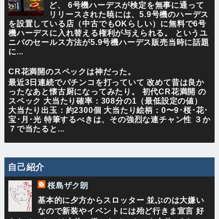
ど、 6号機ハーデスが検定を無事に通って
リリースされた暁には、5.9号機のハーデス
を設置している店（中古でもOKらしい）に無料で6号
機ハーデスに入れ替える権利が与えられる。 というユ
ニバのセールス方法が5.9号機ハーデス販売当時に話題
に...
CR花満開のスペックは神だった。
最近3日連続でパチンコを打っていて 改めて昔は良か
ったなあと懐古厨になってみたり。 初代CR花満開 の
スペック 大当たり確率：308分の1（最低設定の値）
大当たり出玉：約2300個 大当たり絵柄：0〜9･桜･花･
宝･月･光 特筆するべきは、その強烈な連チャン性 ３か
７で当たると...
自己紹介
桜島ザク朗
基本的に夕方からスロッター 並ぶのは大嫌い
なので新装やイベントには殆ど行きま宣言 好