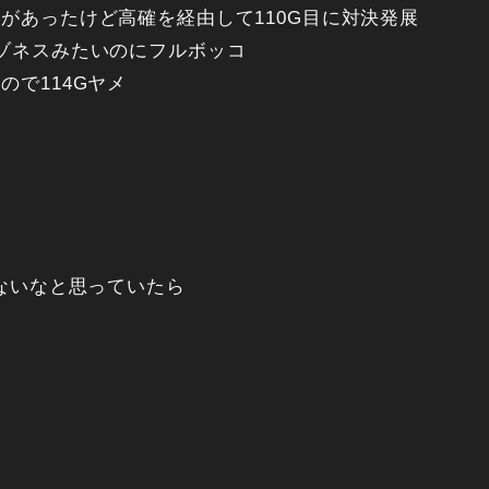
があったけど高確を経由して110G目に対決発展
ゾネスみたいのにフルボッコ
で114Gヤメ
てないなと思っていたら