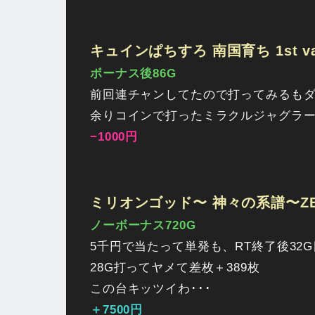
キュインぱちすろ 南国育ち 1st vac
ボーナス後86G
前回連チャンしてたので打ってみるも
余りコインで打ったミラクルジャグラー
−1000円
ミリオンゴッド〜 神々の系譜〜ZEUS
ノーボーナス720G
5千円で当たって単発も、RT終了後32
28G打ってヤメて差枚＋389枚
この台キッツイわ･･･
＋7500円