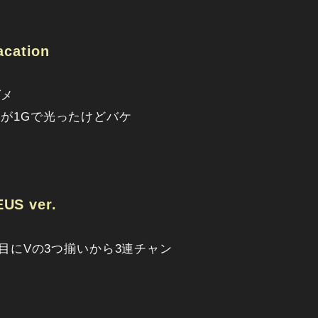
ation
ダメ
が1Gで光ったけどバケ
 ver.
G目にVの3つ揃いから3連チャン