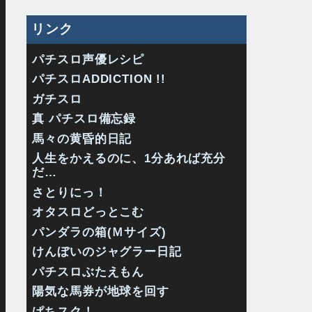
リンク
パチスロ声優レシピ
パチスロADDICTION !!
ガチスロ
真 パチスロ備忘録
馬々の黄昏的日記
人生をかえるのに、1分あれば充分
だ…
さとりにっ！
オタスロどっとこむ
パンダラの箱(Ｍサイズ)
けんぼいのジャグラー日記
パチスロぶたえもん
陽気な馬券が地球を回す
ぱちスク！