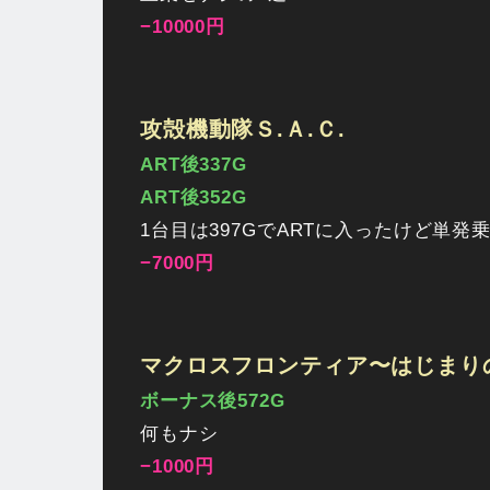
−10000円
攻殻機動隊Ｓ.Ａ.Ｃ.
ART後337G
ART後352G
1台目は397GでARTに入ったけど単発
−7000円
マクロスフロンティア〜はじまり
ボーナス後572G
何もナシ
−1000円