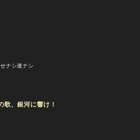
乗せナシ連ナシ
の歌、銀河に響け！