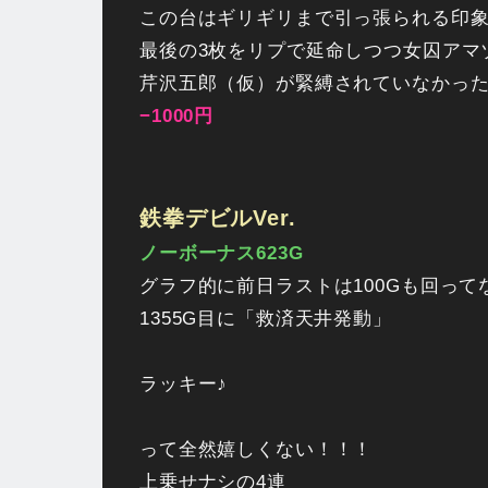
この台はギリギリまで引っ張られる印象
最後の3枚をリプで延命しつつ女囚アマ
芹沢五郎（仮）が緊縛されていなかったの
−1000円
鉄拳デビルVer.
ノーボーナス623G
グラフ的に前日ラストは100Gも回っ
1355G目に「救済天井発動」
ラッキー♪
って全然嬉しくない！！！
上乗せナシの4連