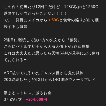
この台の初当たり12回目だけど、128G以内と1250G
以降でしか当たったことない！！！
で、一発目にスイカから
＋50G
と骸骨の煽りが出て継
続するも骸骨
2連目に継続して強い方の矢文から『優勢』
さらにバトルで初手から天海大僧正が2連続攻撃
これは大丈夫だと思ったら天海SANが見事にぶっ倒れ
ておられる〜
ART後すぐに引いたチャンス目から鬼の試練
20G継続したけど6G目から14G連続でノーリプレイ
溜まるストレス、減るお金
3月の収支：
−204,000円