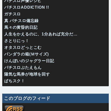
パチスロ声優レシピ
パチスロADDICTION !!
ガチスロ
真 パチスロ備忘録
馬々の黄昏的日記
人生をかえるのに、1分あれば充分だ…
さとりにっ！
オタスロどっとこむ
パンダラの箱(Ｍサイズ)
けんぼいのジャグラー日記
パチスロぶたえもん
陽気な馬券が地球を回す
ぱちスク！
このブログのフィード