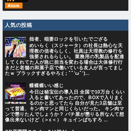
人気の投稿
拙者、稲妻ロックを引いたでござる
めいらく（スジャータ）の社長は熱心な天
理教の信者らしく、社員は天理教の修行を
強要されるらしい。 業務用の乳製品を配達
してくれてた人が急に担当を変わる場合は大体修行行
きだと老舗の和菓子店で働いている友人が言ってまし
たｗ ブラックすぎるやろ:(；ﾞﾟ'ωﾟ')...
蝶蝶蝶いい感じ
今日は秘宝伝の導入日 全国で10万台くらい
入ると書いてあったので、BOXで入りまく
るのかと思ってたら 自分が見た3店舗は至
って普通、キン肉マンと同じくらいだった。 キン肉マ
ンで懲りたんでしょうか？ パチ屋が懲りる所なんて想
像出来ないけど（＞ε＜） キュインぱちすろ ...