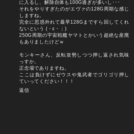
に入るし、解除自体も100G過ぎが多いし･･･
それをやりすぎたのがエヴァの128G周期な感じ
しますね。
完全に思惑外れて最早128Gまですら回してくれ
ないという (・ε・；)
250G周期の宇宙戦艦ヤマトとかいう超絶な産廃
もありましたけどｗ
モンキーさん、反転攻勢しつつ押し返され気味
っすか。
正念場でありますね。
ここは負けずにゼウスや鬼武者でゴリゴリ押し
ていってください！！！
返信