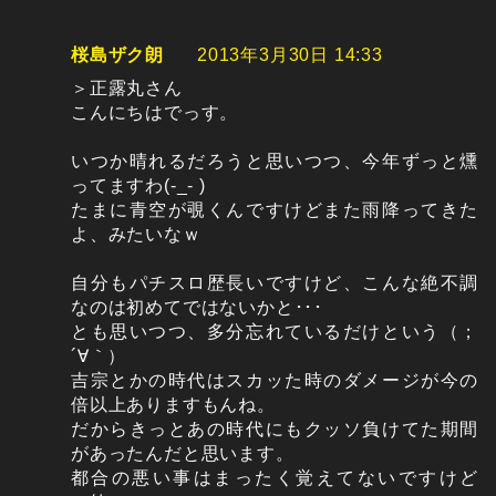
桜島ザク朗
2013年3月30日 14:33
＞正露丸さん
こんにちはでっす。
いつか晴れるだろうと思いつつ、今年ずっと燻
ってますわ(-_- )
たまに青空が覗くんですけどまた雨降ってきた
よ、みたいなｗ
自分もパチスロ歴長いですけど、こんな絶不調
なのは初めてではないかと･･･
とも思いつつ、多分忘れているだけという（；
´∀｀）
吉宗とかの時代はスカッた時のダメージが今の
倍以上ありますもんね。
だからきっとあの時代にもクッソ負けてた期間
があったんだと思います。
都合の悪い事はまったく覚えてないですけど