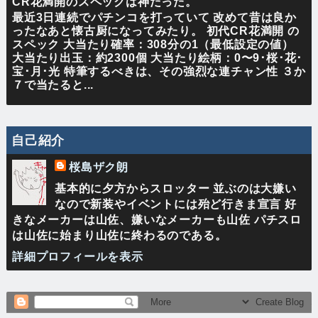
CR花満開のスペックは神だった。
最近3日連続でパチンコを打っていて 改めて昔は良か
ったなあと懐古厨になってみたり。 初代CR花満開 の
スペック 大当たり確率：308分の1（最低設定の値）
大当たり出玉：約2300個 大当たり絵柄：0〜9･桜･花･
宝･月･光 特筆するべきは、その強烈な連チャン性 ３か
７で当たると...
自己紹介
桜島ザク朗
基本的に夕方からスロッター 並ぶのは大嫌い
なので新装やイベントには殆ど行きま宣言 好
きなメーカーは山佐、嫌いなメーカーも山佐 パチスロ
は山佐に始まり山佐に終わるのである。
詳細プロフィールを表示