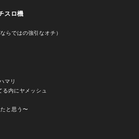
チスロ機
グならではの強引なオチ）
中ハマリ
ってる内にヤメッシュ
ったと思う〜