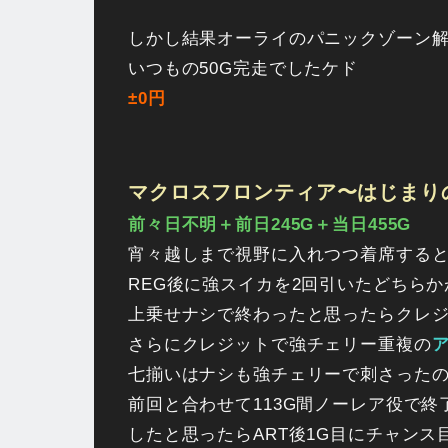
しかし結果オーライのパニックゾーン
いつもの50G完走でしたケド
±0円
マクロスフロンティア〜はじまり
前々日不明＋前日245G＋当日455G
宵々越しまで視野に入れつつ着席すると
REG後に強スイカを2回引いたどちら
上乗せナシで終わったと思ったらクレ
さらにクレジットで強チェリー重複の
ア
七揃いはナシも強チェリーで刺さったの
前回と合わせて113G間ノーレア役で終
したと思ったらART後1G目にチャンス