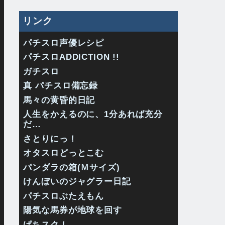
リンク
パチスロ声優レシピ
パチスロADDICTION !!
ガチスロ
真 パチスロ備忘録
馬々の黄昏的日記
人生をかえるのに、1分あれば充分
だ…
さとりにっ！
オタスロどっとこむ
パンダラの箱(Ｍサイズ)
けんぼいのジャグラー日記
パチスロぶたえもん
陽気な馬券が地球を回す
ぱちスク！