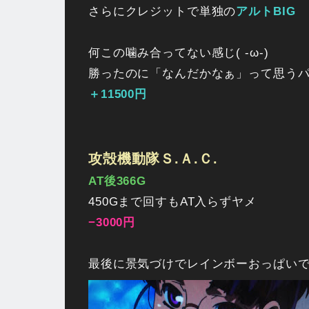
さらにクレジットで単独の
アルトBIG
何この噛み合ってない感じ( -ω-)
勝ったのに「なんだかなぁ」って思う
＋11500円
攻殻機動隊Ｓ.Ａ.Ｃ.
AT後366G
450Gまで回すもAT入らずヤメ
−3000円
最後に景気づけでレインボーおっぱい