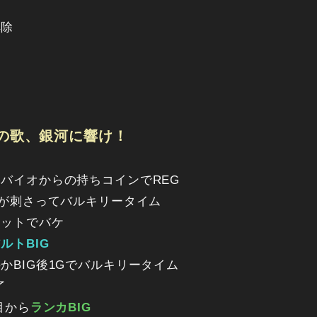
解除
の歌、銀河に響け！
バイオからの持ちコインでREG
かが刺さってバルキリータイム
ジットでバケ
ルトBIG
かBIG後1Gでバルキリータイム
了
目から
ランカBIG