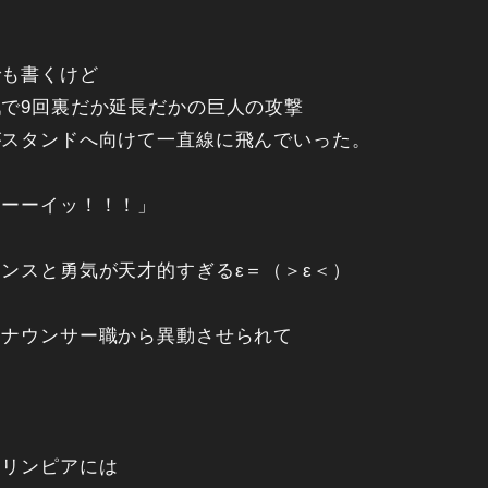
でも書くけど
で9回裏だか延長だかの巨人の攻撃
がスタンドへ向けて一直線に飛んでいった。
ーーーイッ！！！」
ンスと勇気が天才的すぎるε＝（＞ε＜）
アナウンサー職から異動させられて
オリンピアには