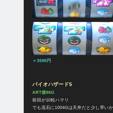
＋3500円
バイオハザード5
ART後96G
前回が10粒ハマリ
でも流石に1004Gは天井だと少し早