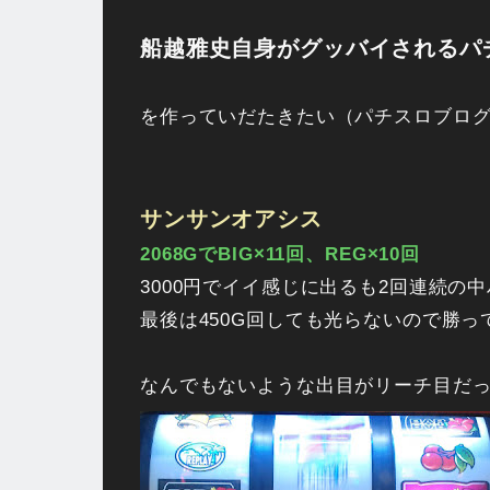
船越雅史自身がグッバイされるパ
を作っていだたきたい（パチスロブロ
サンサンオアシス
2068GでBIG×11回、REG×10回
3000円でイイ感じに出るも2回連続の
最後は450G回しても光らないので勝
なんでもないような出目がリーチ目だ