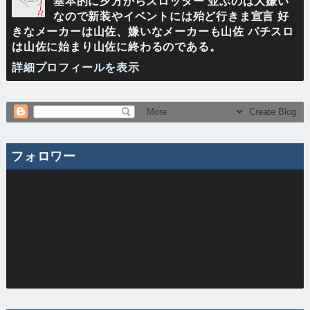
基本的に夕方からスロッター 並ぶのは大嫌い
なので新装やイベントには殆ど行きま宣言 好
きなメーカーは山佐、嫌いなメーカーも山佐 パチスロ
は山佐に始まり山佐に終わるのである。
詳細プロフィールを表示
フォロワー