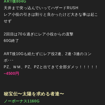
ART後804G
天井まで突っ込んでいってハザードRUSH
レア小役の引きは割りと良かったけど大きな事は起こ
せず
2回目は70Ｇ過ぎにレア小役からの直撃
60G終了
ART後10Gも経たずにレア役2連、2連･3連のコン
ボ･･･
PZ、ＷＭ、PZ、PZと出てきて全部ダメッ！！！！！
−4500円
秘宝伝〜太陽を求める者達〜
ノーボーナス1160G