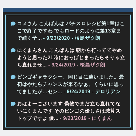
コメさん こんばんは パチスロレシピ第1章はこ
こで終了ですわ でもロードのように第13章ま
で続く予...
- 9/23/2020
- 桜島ザク朗
にくまんさん こんばんは 朝から打っててやめ
ようと思った21時におっぱじまったらそりゃ立
ち直れませ...
- 9/24/2019
- 桜島ザク朗
ビンゴギャラクシー、同じ目に遭いました。最
初はやたらチャンスが来るなぁ、くらいに思っ
てましたが…セン...
- 9/24/2019
- デロリアン
おはよーございます 偽物でまだ立ち直れてな
いにくまんです そのビンゴの優しさは減算ス
トップですよ 優...
- 9/23/2019
- にくまん