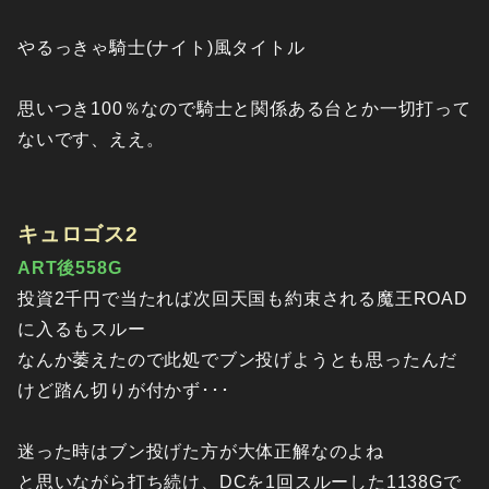
やるっきゃ騎士(ナイト)風タイトル
思いつき100％なので騎士と関係ある台とか一切打って
ないです、ええ。
キュロゴス2
ART後558G
投資2千円で当たれば次回天国も約束される魔王ROAD
に入るもスルー
なんか萎えたので此処でブン投げようとも思ったんだ
けど踏ん切りが付かず･･･
迷った時はブン投げた方が大体正解なのよね
と思いながら打ち続け、DCを1回スルーした1138Gで