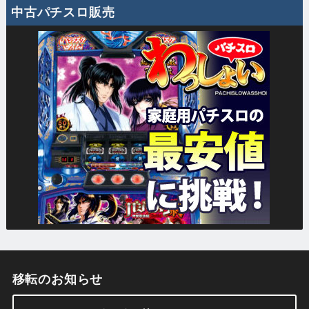
中古パチスロ販売
移転のお知らせ