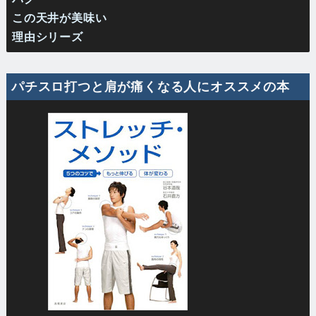
この天井が美味い
理由シリーズ
パチスロ打つと肩が痛くなる人にオススメの本