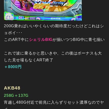
200G乗ればいいやくらいの期待度だったけどこれはシ
ョボイ･･･
このART中に
シェリルBIG
が揃いつつBIG中に青七揃い
これで波に乗るかと思いきや、この後はボーナスも大
した見せ場もなくART終了
＋8000円
AKB48
258G＋137G
宵越し480G付近で前兆に入らずリセット濃厚なのでヤ