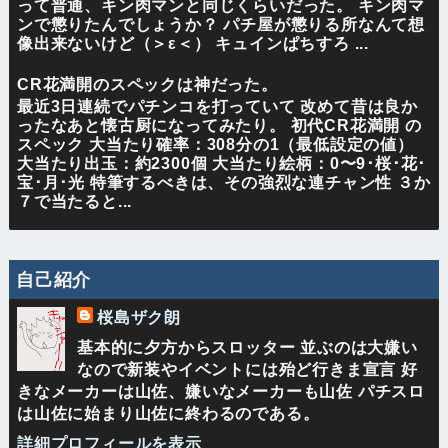
って普通、キン肉マンと同じくらいだった。 キン肉マ
ンで懲りたんでしょうか？ パチ屋が懲りる所なんて想
像出来ないけど（＞ε＜） キュインぱちすろ ...
CR花満開のスペックは神だった。
最近3日連続でパチンコを打っていて 改めて昔は良か
ったなあと懐古厨になってみたり。 初代CR花満開 の
スペック 大当たり確率：308分の1（最低設定の値）
大当たり出玉：約2300個 大当たり絵柄：0〜9･桜･花･
宝･月･光 特筆するべきは、その強烈な連チャン性 ３か
７で当たると...
自己紹介
桜島ザク朗
基本的に夕方からスロッター 並ぶのは大嫌い
なので新装やイベントには殆ど行きま宣言 好
きなメーカーは山佐、嫌いなメーカーも山佐 パチスロ
は山佐に始まり山佐に終わるのである。
詳細プロフィールを表示