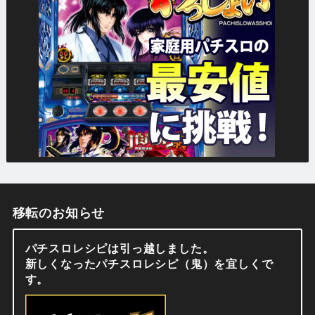
移転のお知らせ
パチスロレシピは引っ越しました。
新しくなったパチスロレシピ（鬼）を宜しくで
す。