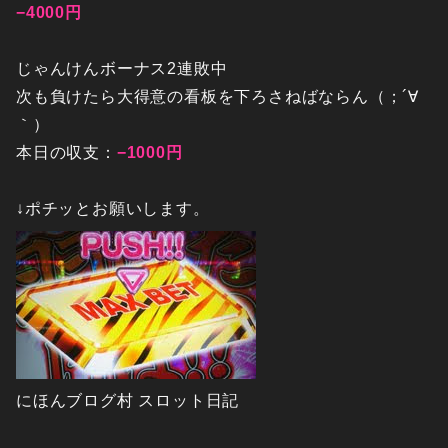
−4000円
じゃんけんボーナス2連敗中
次も負けたら大得意の看板を下ろさねばならん（；´∀
｀）
本日の収支：
−1000円
↓ポチッとお願いします。
にほんブログ村 スロット日記