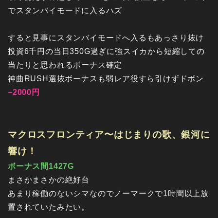
でスタンバイモードに入るハズ
すると見事にスタンバイモードへ入るもあっさり抜け
投資6千円の当日350G過ぎに強スイカから短縮しての
当たりと思われるボーナス確定
神曲RUSH選抜ボーナスも弱レア役すら引けずドボン
−2000円
マクロスフロンティア〜はじまりの歌、銀河に
響け！
ボーナス間1427G
まさかまさかの絶好台
あまり稼働のないシマなのでノーマークで1時間以上放
置されていたみたい。