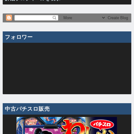
フォロワー
中古パチスロ販売