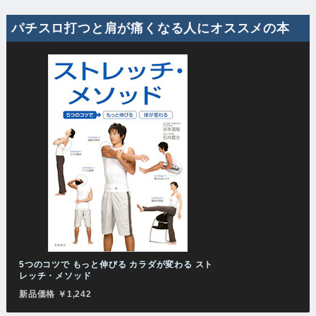
パチスロ打つと肩が痛くなる人にオススメの本
5つのコツで もっと伸びる カラダが変わる スト
レッチ・メソッド
新品価格 ￥1,242