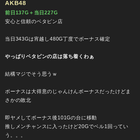
AKB48
前日137G＋当日227G
安心と信頼のベタピン店
当日343Gは宵越し480G丁度でボーナス確定
やっぱりベタピンの店は落ち着くわぁ
結構マジでそう思うｗ
ボーナスは大得意のじゃんけんボーナスだったけどま
さかの敗北
即ヤメしてボーナス後101Gの台に移動
推しメンチャンスに入ったけど20Gでベル1回ってい
う。。。