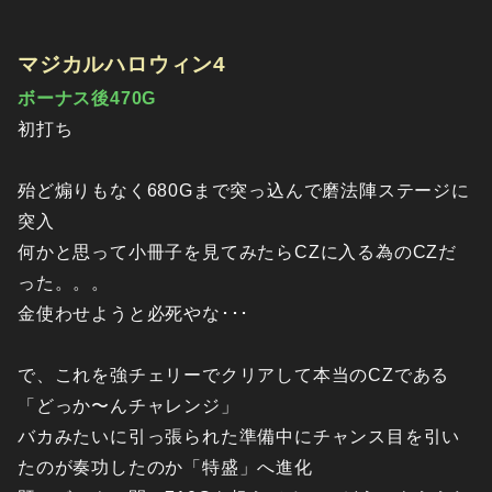
マジカルハロウィン4
ボーナス後470G
初打ち
殆ど煽りもなく680Gまで突っ込んで磨法陣ステージに
突入
何かと思って小冊子を見てみたらCZに入る為のCZだ
った。。。
金使わせようと必死やな･･･
で、これを強チェリーでクリアして本当のCZである
「どっか〜んチャレンジ」
バカみたいに引っ張られた準備中にチャンス目を引い
たのが奏功したのか「特盛」へ進化