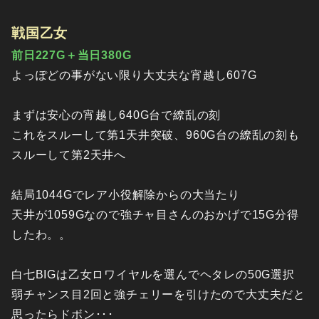
戦国乙女
前日227G＋当日380G
よっぽどの事がない限り大丈夫な宵越し607G
まずは安心の宵越し640G台で繚乱の刻
これをスルーして第1天井突破、960G台の繚乱の刻も
スルーして第2天井へ
結局1044Gでレア小役解除からの大当たり
天井が1059Gなので強チャ目さんのおかげで15G分得
したわ。。
白七BIGは乙女ロワイヤルを選んでヘタレの50G選択
弱チャンス目2回と強チェリーを引けたので大丈夫だと
思ったらドボン･･･