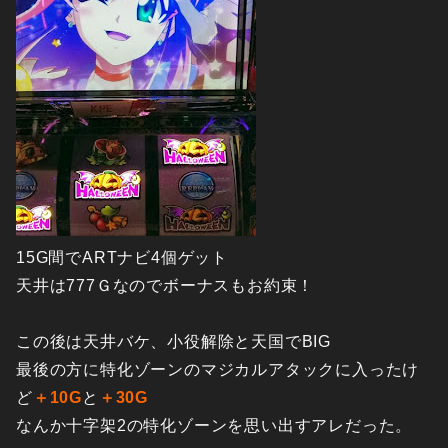
15G間でARTナビ4個ゲット
天井は777Ｇなのでボーナスもお約束！
この後は天井バケ、小役解除と天国でBIG
最後の方に特化ゾーンのマジカルアタックに入ったけ
ど
＋10G
と
＋30G
なんか十字架2の特化ゾーンを思い出すアレだった。