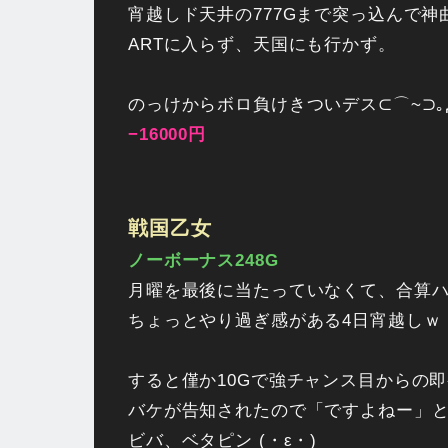
宵越しド天井の777Gまで突っ込んで神
ARTに入らず、天国にも行かず。
のっけからボロ負けきついデス⊂⌒~⊃｡Д
−16000円
戦国乙女
ノーボーナス248G
月曜を最後に当たっていなくて、合算ハマ
ちょっとやり過ぎ感がある4日宵越しｗ
すると僅か10Gで強チャンス目からの即
バケが告知されたので「ですよねー」
ビバ、ベタピン (・ε・)