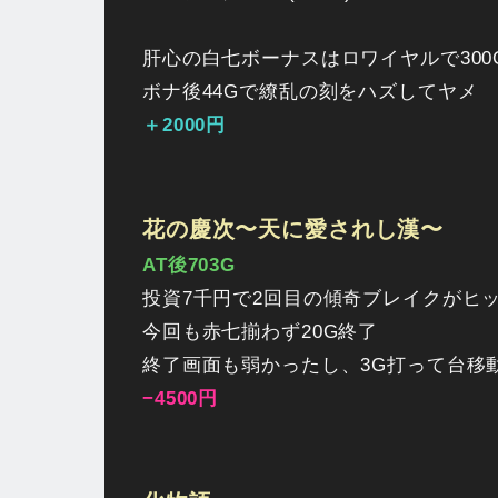
肝心の白七ボーナスはロワイヤルで30
ボナ後44Gで繚乱の刻をハズしてヤメ
＋2000円
花の慶次〜天に愛されし漢〜
AT後703G
投資7千円で2回目の傾奇ブレイクがヒ
今回も赤七揃わず20G終了
終了画面も弱かったし、3G打って台移
−4500円