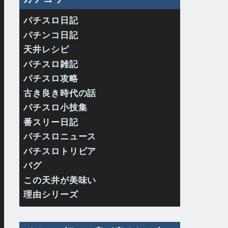
パチスロ日記
パチンコ日記
天井レシピ
パチスロ雑記
パチスロ攻略
古き良き時代の話
パチスロ小技集
番スリー日記
パチスロニュース
パチスロトリビア
バグ
この天井が美味い
理由シリーズ