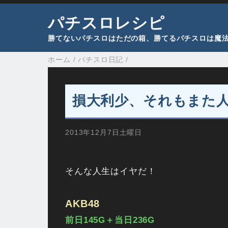
パチスロレシピ
勝てないパチスロはただの箱、勝てるパチスロは魔
ホーム
/
パチスロ日記
/
損大利少、それもまた
2013年12月7日土曜日
そんな人生はイヤだ！
AKB48
前日145G＋当日236G