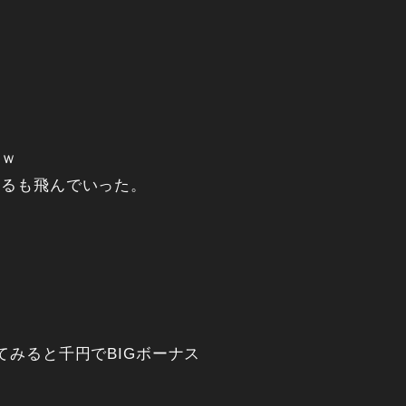
わｗ
するも飛んでいった。
てみると千円でBIGボーナス