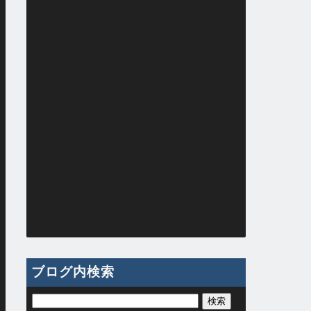
ブログ内検索