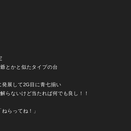
定
ラ爺とかと似たタイプの台
に発展して2G目に青七揃い
で解らないけど当たれば何でも良し！！
「ねらってね！」