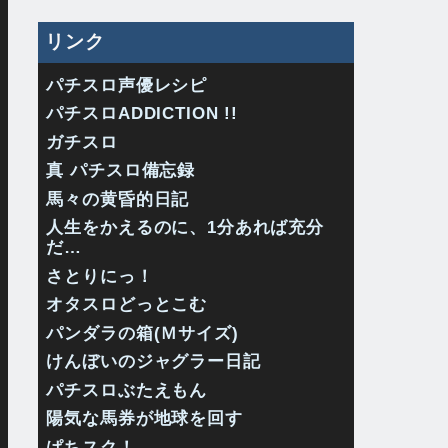
リンク
パチスロ声優レシピ
パチスロADDICTION !!
ガチスロ
真 パチスロ備忘録
馬々の黄昏的日記
人生をかえるのに、1分あれば充分
だ…
さとりにっ！
オタスロどっとこむ
パンダラの箱(Ｍサイズ)
けんぼいのジャグラー日記
パチスロぶたえもん
陽気な馬券が地球を回す
ぱちスク！