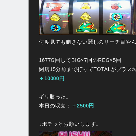
何度見ても飽きない麗しのリーチ目やんな
1677G回してBIG×7回のREG×5回
閉店15分前まで打ってTOTALがプラ
＋10000円
ギリ勝った。
本日の収支：
＋2500円
↓ポチッとお願いします。