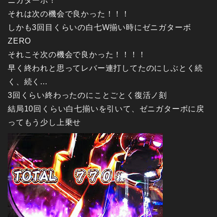
ニガターボ！
それは次の機会で良かった！！！
しかも3回目くらいの白七W揃い時にゼニガターボ
ZERO
それこそ次の機会で良かった！！！！
早く終われと思ってレバー連打してたのにしぶとく続
く、続く...
3回くらい終わったのにことごとく復活ノ刻
結局10回くらい白七揃いを引いて、ゼニガターボに戻
ってもう少し上乗せ