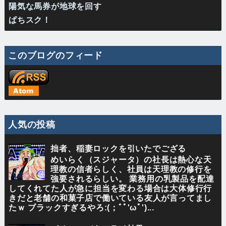
陽気な馬券が地球を回す
ぱちスク！
このブログのフィード
人気の投稿
拙者、稲妻ロックを引いたでござる
めいらく（スジャータ）の社長は熱心な天
理教の信者らしく、社員は天理教の修行を
強要されるらしい。 業務用の乳製品を配達
してくれてた人が急に担当を変わる場合は大体修行行
きだと老舗の和菓子店で働いている友人が言ってまし
たｗ ブラックすぎるやろ:(；ﾞﾟ'ωﾟ')...