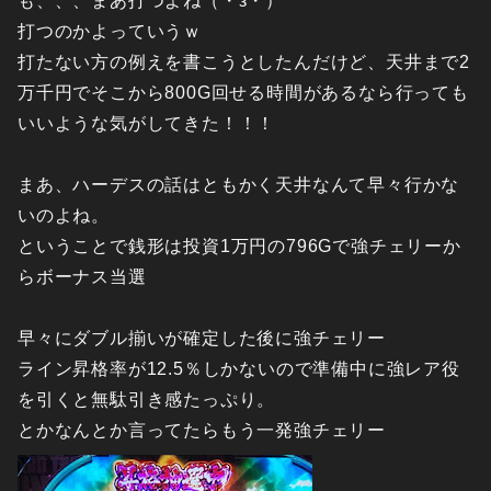
も、、、まあ打つよね（・з・）
打つのかよっていうｗ
打たない方の例えを書こうとしたんだけど、天井まで2
万千円でそこから800G回せる時間があるなら行っても
いいような気がしてきた！！！
まあ、ハーデスの話はともかく天井なんて早々行かな
いのよね。
ということで銭形は投資1万円の796Gで強チェリーか
らボーナス当選
早々にダブル揃いが確定した後に強チェリー
ライン昇格率が12.5％しかないので準備中に強レア役
を引くと無駄引き感たっぷり。
とかなんとか言ってたらもう一発強チェリー