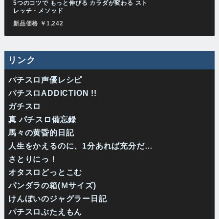
5つのコツで もっと伸びる カラダが変わる スト
レッチ・メソッド
新品価格 ￥1,242
リンク
パチスロ声優レシピ
パチスロADDICTION !!
ガチスロ
真 パチスロ備忘録
馬々の黄昏的日記
人生をかえるのに、1分あれば充分だ…
さとりにっ！
オタスロどっとこむ
パンダラの箱(Ｍサイズ)
けんぼいのジャグラー日記
パチスロぶたえもん