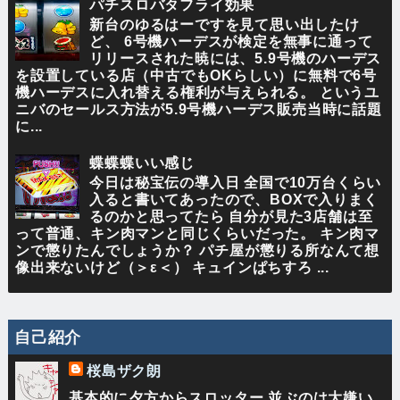
パチスロバタフライ効果
新台のゆるはーですを見て思い出したけ
ど、 6号機ハーデスが検定を無事に通って
リリースされた暁には、5.9号機のハーデス
を設置している店（中古でもOKらしい）に無料で6号
機ハーデスに入れ替える権利が与えられる。 というユ
ニバのセールス方法が5.9号機ハーデス販売当時に話題
に...
蝶蝶蝶いい感じ
今日は秘宝伝の導入日 全国で10万台くらい
入ると書いてあったので、BOXで入りまく
るのかと思ってたら 自分が見た3店舗は至
って普通、キン肉マンと同じくらいだった。 キン肉マ
ンで懲りたんでしょうか？ パチ屋が懲りる所なんて想
像出来ないけど（＞ε＜） キュインぱちすろ ...
自己紹介
桜島ザク朗
基本的に夕方からスロッター 並ぶのは大嫌い