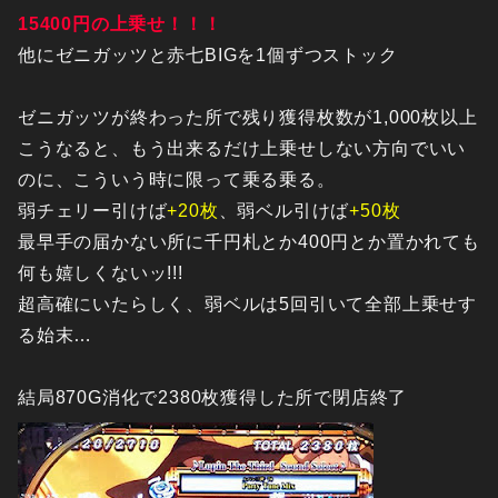
15400円の上乗せ！！！
他にゼニガッツと赤七BIGを1個ずつストック
ゼニガッツが終わった所で残り獲得枚数が1,000枚以上
こうなると、もう出来るだけ上乗せしない方向でいい
のに、こういう時に限って乗る乗る。
弱チェリー引けば
+20枚
、弱ベル引けば
+50枚
最早手の届かない所に千円札とか400円とか置かれても
何も嬉しくないッ!!!
超高確にいたらしく、弱ベルは5回引いて全部上乗せす
る始末…
結局870G消化で2380枚獲得した所で閉店終了