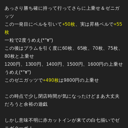
あっさり勝ち確に持って行ってさらに上乗せ＆ゼニガ
ッツ
この一発目にベルを引いて
+50枚
、実は昇格ベルで
+55
枚
一粒で2度うめえ(*°∀°)
この後はプラムを引く度に60枚、65枚、70枚、75枚、
80枚と上乗せ
1200円、1300円、1400円、1500円、1600円の上乗せ
うめえ(*°∀°)
このゼニガッツで
+490枚
は9800円の上乗せ
この時点で少し閉店時間が気になったけどまあ大丈夫
だろうと余裕の遊戯
しかし意味不明に赤カットインが来ての白七揃いでゼ