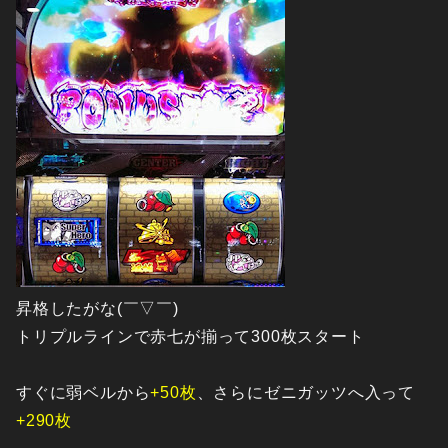
昇格したがな(￣▽￣)
トリプルラインで赤七が揃って300枚スタート
すぐに弱ベルから
+50枚
、さらにゼニガッツへ入って
+290枚