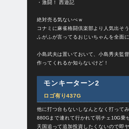
・激闘！ 西遊記
絶対売る気ないべｗ
コナミに麻雀格闘倶楽部より人気出そ
ふがふが言ってるおじいちゃんを全面に出し
小島武夫は置いておいて、小島秀夫監
作ってくれるか知らないけど！
モンキーターン2
ロゴ有り437G
他に打つ台もないしなんとなく打って
880Gまで連れて行かれて弱チェ10G
天国追って追加投資したくないので即