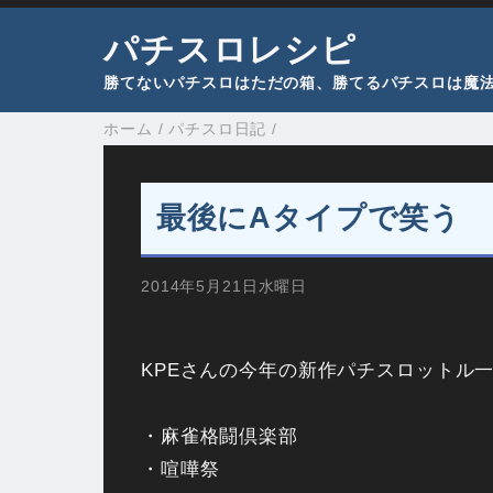
パチスロレシピ
勝てないパチスロはただの箱、勝てるパチスロは魔
ホーム
/
パチスロ日記
/
最後にAタイプで笑う
2014年5月21日水曜日
KPEさんの今年の新作パチスロットル
・麻雀格闘倶楽部
・喧嘩祭