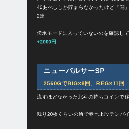
40あべししか貯まらなかったけど『闘』
2連
伝承モードに入っていないのを確認し
+2000円
ニューパルサーSP
2560GでBIG×8回、REG×11回
流すほどなかった北斗の持ちコインで
残り20枚くらいの所で赤七上段テンパイ