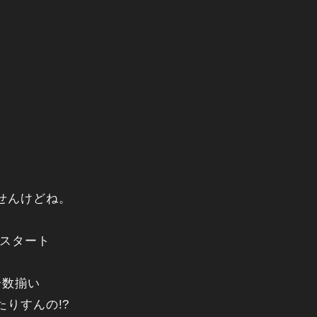
せんけどね。
Gスタート
奇数揃い
りすんの!?