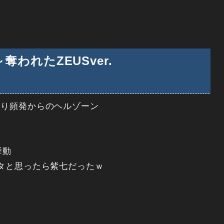
われたZEUSver.
煽り頻発からのヘルゾーン
挙動
タと思ったら紫七だったｗ