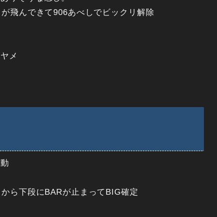
が飛んできて906あべしでビックリ解除
てヤメ
移動
から下段にBARが止まってBIG確定