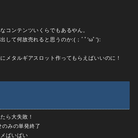
うなコンテンツいくらでもあるやん。
て何故売れると思うのか:(；ﾞﾟ'ωﾟ'):
督にメタルギアスロット作ってもらえばいいのに！
みたら大失敗！
乗せのみの単発終了
ヤメばいばい