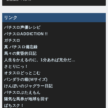
リンク
パチスロ声優レシピ
パチスロADDICTION !!
ガチスロ
真 パチスロ備忘録
馬々の黄昏的日記
人生をかえるのに、1分あれば充分だ…
さとりにっ！
オタスロどっとこむ
パンダラの箱(Ｍサイズ)
けんぼいのジャグラー日記
パチスロぶたえもん
陽気な馬券が地球を回す
ぱちスク！