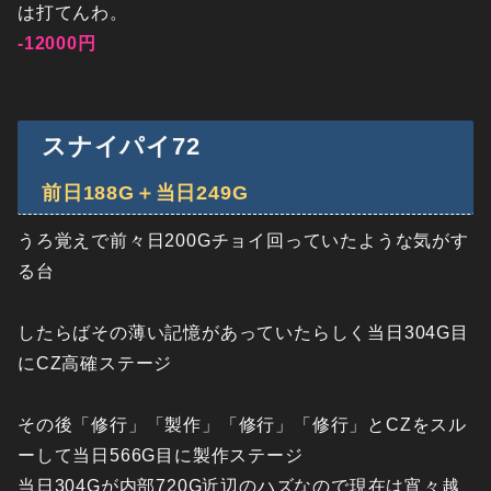
は打てんわ。
-12000円
スナイパイ72
前日188G＋当日249G
うろ覚えで前々日200Gチョイ回っていたような気がす
る台
したらばその薄い記憶があっていたらしく当日304G目
にCZ高確ステージ
その後「修行」「製作」「修行」「修行」とCZをスル
ーして当日566G目に製作ステージ
当日304Gが内部720G近辺のハズなので現在は宵々越