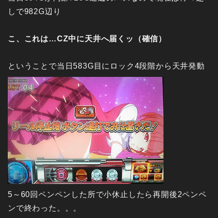
しで982G辺り
こ、これは…CZ中に天井へ届くッ（確信）
ということで当日583G目にロック4段階から天井発動
5～60回ペンペンした所で小休止したら再開後2ペンペ
ンで終わった。。。