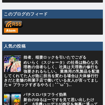
このブログのフィード
人気の投稿
拙者、稲妻ロックを引いたでござる
めいらく（スジャータ）の社長は熱心な天
理教の信者らしく、社員は天理教の修行を
強要されるらしい。 業務用の乳製品を配達
してくれてた人が急に担当を変わる場合は大体修行行
きだと老舗の和菓子店で働いている友人が言ってまし
たｗ ブラックすぎるやろ:(；ﾞﾟ'ωﾟ')...
パチスロバタフライ効果
新台のゆるはーですを見て思い出したけ
ど、 6号機ハーデスが検定を無事に通って