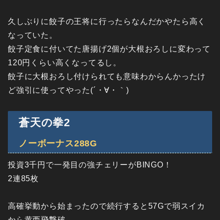
久しぶりに餃子の王将に行ったらなんだかやたら高く
なっていた。
餃子定食に付いてた唐揚げ2個が大根おろしに変わって
120円くらい高くなってるし。
餃子に大根おろし付けられても意味わからんかったけ
ど強引に使ってやった(´・∀・｀)
蒼天の拳2
ノーボーナス288G
投資3千円で一発目の強チェリーがBINGO！
2連85枚
高確挙動から始まったので続行すると57Gで弱スイカ
から黄西飛撃破