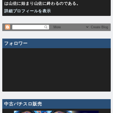
は山佐に始まり山佐に終わるのである。
詳細プロフィールを表示
フォロワー
中古パチスロ販売