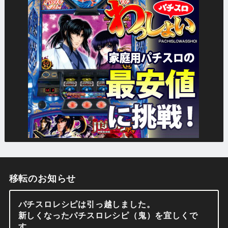
移転のお知らせ
パチスロレシピは引っ越しました。
新しくなったパチスロレシピ（鬼）を宜しくで
す。