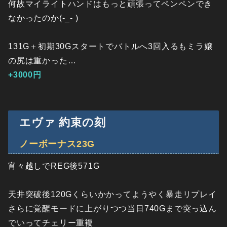
何故マイライトハンドはもっと頑張ってペンペンでき
なかったのか(-_- )
131G＋初期30Gスタートでバトルへ3回入るもミラ嬢
の尻は重かった…
+3000円
エヴァ 約束の刻
ノーボーナス23G
宵々越しでREG後571G
天井突破後120Gくらいかかってようやく暴走リプレイ
さらに覚醒モードに上がりつつ当日740Gまで突っ込ん
でいってチェリー重複