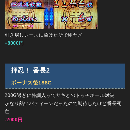
引き戻しレースに負けた所で即ヤメ
+8000円
押忍！ 番長2
ボーナス後188G
200G過ぎに特訓入ってサキとのドッチボール対決
かなり熱いパティーンだったので期待したけど番長死
亡
-2000円