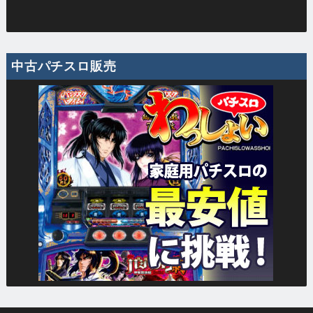
中古パチスロ販売