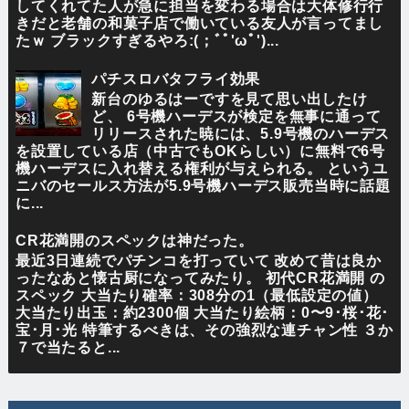
してくれてた人が急に担当を変わる場合は大体修行行
きだと老舗の和菓子店で働いている友人が言ってまし
たｗ ブラックすぎるやろ:(；ﾞﾟ'ωﾟ')...
パチスロバタフライ効果
新台のゆるはーですを見て思い出したけ
ど、 6号機ハーデスが検定を無事に通って
リリースされた暁には、5.9号機のハーデス
を設置している店（中古でもOKらしい）に無料で6号
機ハーデスに入れ替える権利が与えられる。 というユ
ニバのセールス方法が5.9号機ハーデス販売当時に話題
に...
CR花満開のスペックは神だった。
最近3日連続でパチンコを打っていて 改めて昔は良か
ったなあと懐古厨になってみたり。 初代CR花満開 の
スペック 大当たり確率：308分の1（最低設定の値）
大当たり出玉：約2300個 大当たり絵柄：0〜9･桜･花･
宝･月･光 特筆するべきは、その強烈な連チャン性 ３か
７で当たると...