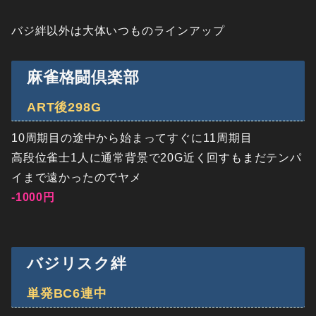
バジ絆以外は大体いつものラインアップ
麻雀格闘倶楽部
ART後298G
10周期目の途中から始まってすぐに11周期目
高段位雀士1人に通常背景で20G近く回すもまだテンパ
イまで遠かったのでヤメ
-1000円
バジリスク絆
単発BC6連中