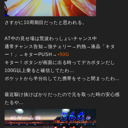
さすがに10周期目だったと思われる。
AT中の見せ場は荒波わっしょいチャンス中
通常チャンス告知→強チェリー→灼熱→液晶「キタ
ー！」→キターPUSH→
+50G
キター！ボタンが画面に出る時ってデカボタンだし
100G以上乗ると確信してたわ…
ポケットから半分出してた携帯をそっと閉まったわ…
最近駆け抜けばかりだったので元を取った時の安心感
たるや…