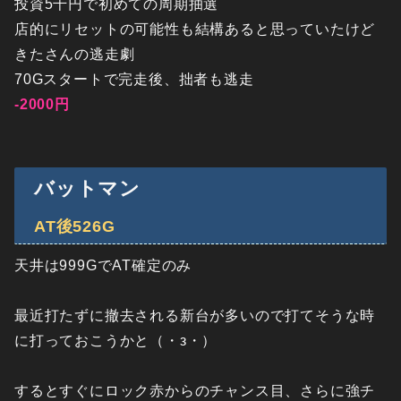
投資5千円で初めての周期抽選
店的にリセットの可能性も結構あると思っていたけど
きたさんの逃走劇
70Gスタートで完走後、拙者も逃走
-2000円
バットマン
AT後526G
天井は999GでAT確定のみ
最近打たずに撤去される新台が多いので打てそうな時
に打っておこうかと（・з・）
するとすぐにロック赤からのチャンス目、さらに強チ