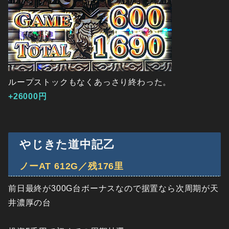
ループストックもなくあっさり終わった。
+26000円
やじきた道中記乙
ノーAT 612G／残176里
前日最終が300G台ボーナスなので据置なら次周期が天
井濃厚の台