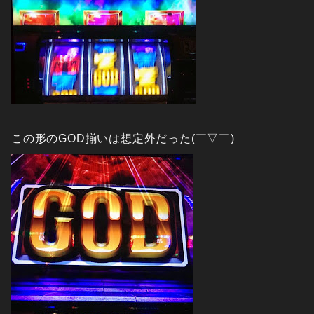
この形のGOD揃いは想定外だった(￣▽￣)