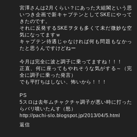
宮澤さんは2月くらい？にあった大組閣という思
いつき企画で新キャプテンとしてSKEにやって
きたのです。
それに反発するSKEヲタも多くて未だ微妙な空
気になってますｗ
キャプテン待遇じゃなければ何も問題もなかっ
たと思うんですけどねー
今月は完全に波と調子に乗ってますね！！！
正直、何に座ってもやれそうな気がする～（完
全に調子に乗った発言）
でも平打ちはしない、怖いから！！！
PS
5スロは去年ムチャクチャ調子が悪い時に打った
らバリ噴いたんす（怒）
http://pachi-slo.blogspot.jp/2013/04/5.html
返信