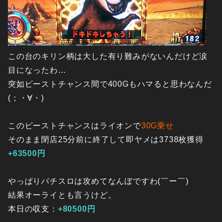
この台のキリン柄は大した有り難みがないんだけど涙
目になったわ…
突如ビーストチャンス間で400Gもハマると思わなんだ
(；・∀・)
このビーストチャンスはライオンで
30G乗せ
そのまま閉店25分前に終了して即ヤメは3738枚獲得
+63500円
やっぱりパチスロは攻めてなんぼですわ(￣ー￣)
結果オーライとも言うけど。
本日の収支：
+80500円