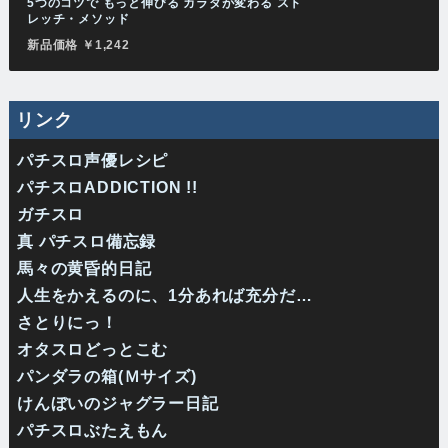
5つのコツで もっと伸びる カラダが変わる スト
レッチ・メソッド
新品価格 ￥1,242
リンク
パチスロ声優レシピ
パチスロADDICTION !!
ガチスロ
真 パチスロ備忘録
馬々の黄昏的日記
人生をかえるのに、1分あれば充分だ…
さとりにっ！
オタスロどっとこむ
パンダラの箱(Ｍサイズ)
けんぼいのジャグラー日記
パチスロぶたえもん