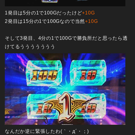
1発目は5分の1で100Gだったけど
+10G
2発目は15分の1で100Gなので当然
+10G
そして3発目、4分の1で100Gで勝負所だと思ったら透
けてるううううううう
なんだか逆に緊張したわ(｀・д´・；)