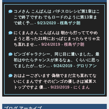
コメさん こんばんは パチスロレシピ第1章はこ
こで終了ですわ でもロードのように第13章ま
で続く予...
- 9/23/2020
- 桜島ザク朗
にくまんさん こんばんは 朝から打っててやめ
ようと思った21時におっぱじまったらそりゃ立
ち直れませ...
- 9/24/2019
- 桜島ザク朗
ビンゴギャラクシー、同じ目に遭いました。最
初はやたらチャンスが来るなぁ、くらいに思っ
てましたが…セン...
- 9/24/2019
- デロリアン
おはよーございます 偽物でまだ立ち直れてな
いにくまんです そのビンゴの優しさは減算ス
トップですよ 優...
- 9/23/2019
- にくまん
ブログ アーカイブ