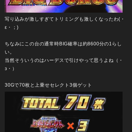
写り込みが激しすぎてトリミングも激しくなったわ(・
ε・；)
ちなみにこの台の通常時BIG確率は約8600分の1らし
い。
当然そういうのはハーデスで引けやって思うよね（・
з・）
30Gで70枚と上乗せセレクト3個ゲット