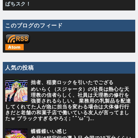
ぱちスク！
このブログのフィード
人気の投稿
拙者、稲妻ロックを引いたでござる
めいらく（スジャータ）の社長は熱心な天
理教の信者らしく、社員は天理教の修行を
強要されるらしい。 業務用の乳製品を配達
してくれてた人が急に担当を変わる場合は大体修行行
きだと老舗の和菓子店で働いている友人が言ってまし
たｗ ブラックすぎるやろ:(；ﾞﾟ'ωﾟ')...
蝶蝶蝶いい感じ