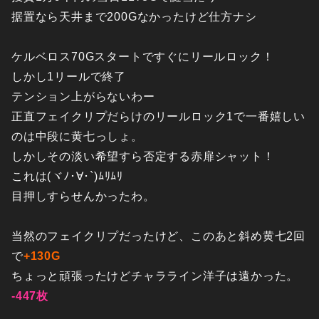
据置なら天井まで200Gなかったけど仕方ナシ
ケルベロス70Gスタートですぐにリールロック！
しかし1リールで終了
テンション上がらないわー
正直フェイクリプだらけのリールロック1で一番嬉しい
のは中段に黄七っしょ。
しかしその淡い希望すら否定する赤扉シャット！
これは(ヾﾉ･∀･`)ﾑﾘﾑﾘ
目押しすらせんかったわ。
当然のフェイクリプだったけど、このあと斜め黄七2回
で
+130G
ちょっと頑張ったけどチャラライン洋子は遠かった。
-447枚