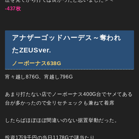
-437枚
アナザーゴッドハーデス～奪われ
たZEUSver.
ノーボーナス638G
宵々越し876G、宵越し796G
あまり打たない店でノーボーナス400G台でヤメてある
台が多かったので全リセチェックも兼ねて着席
したらばほぼほぼ間違いのない据置挙動だった。
投資1万9千円の当日1178Gで謎当たり