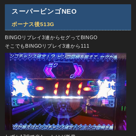
スーパービンゴNEO
ボーナス後513G
BINGOリプレイ3連からセグってBINGO
そこでもBINGOリプレイ3連から111