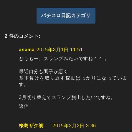
パチスロ日記カテゴリ
2 件のコメント:
asama
2015年3月1日 11:51
どうもー、スランプみたいですね＾＾；
最近自分も調子が悪く
基本負けを取り返す稼動ばっかりになっていま
す。
3月切り替えてスランプ脱出したいですね。
返信
桜島ザク朗
2015年3月2日 3:36