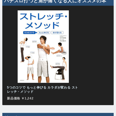
パチスロ打つと肩が痛くなる人にオススメの本
5つのコツで もっと伸びる カラダが変わる スト
レッチ・メソッド
新品価格 ￥1,242