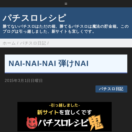
=
パチスロレシピ
勝てないパチスロはただの箱、勝てるパチスロは魔法の貯金箱。この
ブログは引っ越しました、新サイトも宜しくです。
ホーム
/
パチスロ日記
/
NAI-NAI-NAI 弾けNAI
2015年3月1日日曜日
パチスロ日記