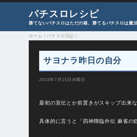
パチスロレシピ
勝てないパチスロはただの箱、勝てるパチスロは魔
ホーム
/
パチスロ日記
/
サヨナラ昨日の自分
2015年7月15日水曜日
最初の宣伝とか前置きがスキップ出来な
具体的に言うと「四神降臨外伝 麻雀の