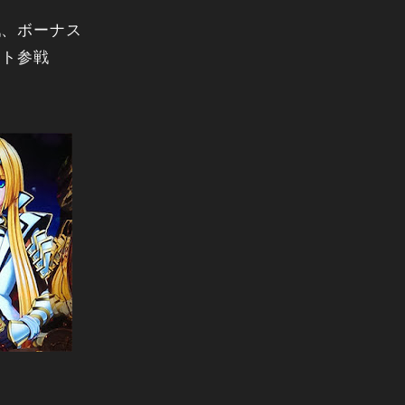
戦、ボーナス
モト参戦