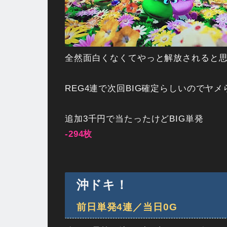
全然面白くなくてやっと解放されると
REG4連で次回BIG確定らしいのでヤ
追加3千円で当たったけどBIG単発
-294枚
沖ドキ！
前日単発4連／当日0G