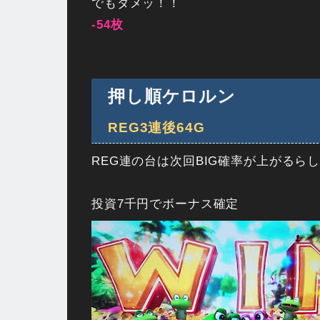
でもダメッ！！
-54枚
押し順ケロルン
REG3連後64G
REG連の台は次回BIG確率が上がるら
投資7千円でボーナス確定