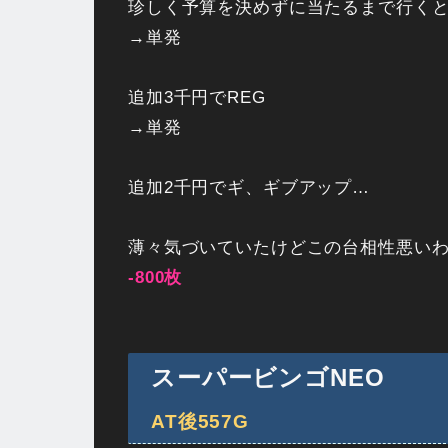
珍しく予算を決めずに当たるまで行くと1
→単発
追加3千円でREG
→単発
追加2千円でギ、ギブアップ…
薄々気づいていたけどこの台相性悪いわ(´
-800枚
スーパービンゴNEO
AT後557G