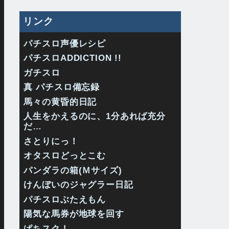
リンク
パチスロ声優レシピ
パチスロADDICTION !!
ガチスロ
真 パチスロ備忘録
馬々の黄昏的日記
人生をかえるのに、1分あれば充分
だ…
さとりにっ！
オタスロどっとこむ
パンダラの箱(Ｍサイズ)
けんぼいのジャグラー日記
パチスロぶたえもん
陽気な馬券が地球を回す
ぱちスク！