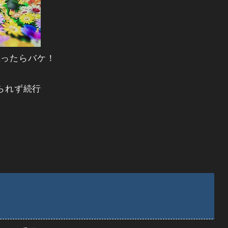
思ったらバケ！
メられず続行