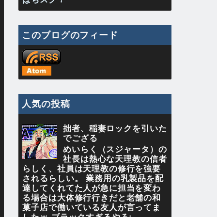
このブログのフィード
人気の投稿
拙者、稲妻ロックを引いた
でござる
めいらく（スジャータ）の
社長は熱心な天理教の信者
らしく、社員は天理教の修行を強要
されるらしい。 業務用の乳製品を配
達してくれてた人が急に担当を変わ
る場合は大体修行行きだと老舗の和
菓子店で働いている友人が言ってま