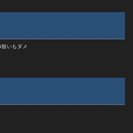
5G狙いもダメ