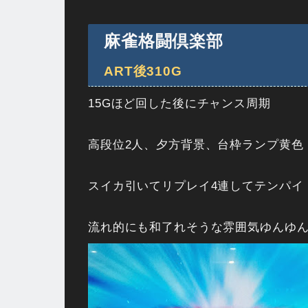
麻雀格闘倶楽部
ART後310G
15Gほど回した後にチャンス周期
高段位2人、夕方背景、台枠ランプ黄色
スイカ引いてリプレイ4連してテンパイ
流れ的にも和了れそうな雰囲気ゆんゆん