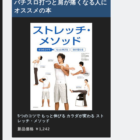
パチスロ打つと肩が痛くなる人に
オススメの本
5つのコツで もっと伸びる カラダが変わる スト
レッチ・メソッド
新品価格 ￥1,242