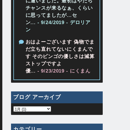
に遭いました。最初はやたら
チャンスが来るなぁ、くらい
に思ってましたが…セ
ン...
- 9/24/2019
- デロリア
ン
おはよーございます 偽物でま
だ立ち直れてないにくまんで
す そのビンゴの優しさは減算
ストップですよ
優...
- 9/23/2019
- にくまん
ブログ アーカイブ
カテゴリー