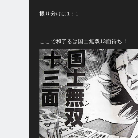
振り分けは1：1
ここで和了るは国士無双13面待ち！