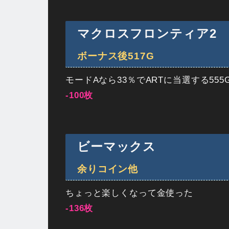
マクロスフロンティア2
ボーナス後517G
モードAなら33％でARTに当選する55
-100枚
ビーマックス
余りコイン他
ちょっと楽しくなって金使った
-136枚