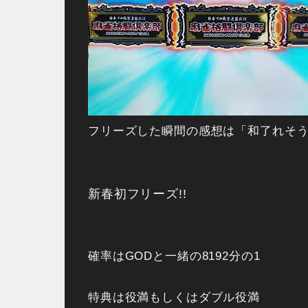
フリーズした瞬間の感想は「和了れそ
新春初フリーズ!!
確率はGODと一緒の8192分の1
特典は役満もしくはダブル役満