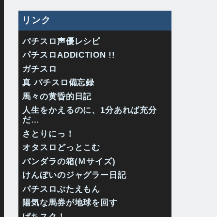
リンク
パチスロ声優レシピ
パチスロADDICTION !!
ガチスロ
真 パチスロ備忘録
馬々の黄昏的日記
人生をかえるのに、1分あれば充分
だ…
さとりにっ！
オタスロどっとこむ
パンダラの箱(Ｍサイズ)
けんぼいのジャグラー日記
パチスロぶたえもん
陽気な馬券が地球を回す
ぱちスク！