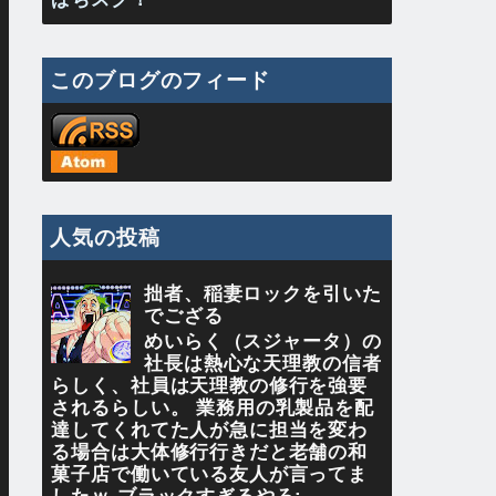
このブログのフィード
人気の投稿
拙者、稲妻ロックを引いた
でござる
めいらく（スジャータ）の
社長は熱心な天理教の信者
らしく、社員は天理教の修行を強要
されるらしい。 業務用の乳製品を配
達してくれてた人が急に担当を変わ
る場合は大体修行行きだと老舗の和
菓子店で働いている友人が言ってま