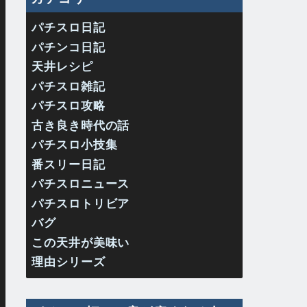
パチスロ日記
パチンコ日記
天井レシピ
パチスロ雑記
パチスロ攻略
古き良き時代の話
パチスロ小技集
番スリー日記
パチスロニュース
パチスロトリビア
バグ
この天井が美味い
理由シリーズ