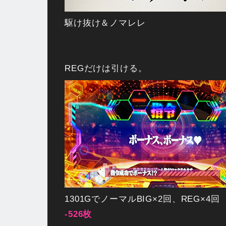
駆け抜け＆ノマレレ
REGだけは引ける。
1301GでノーマルBIG×2回、REG×4回
-526枚