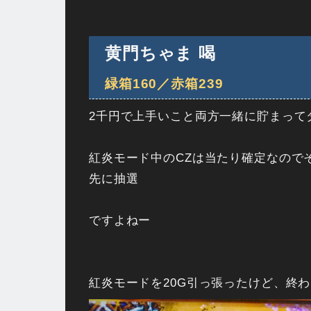
黄門ちゃま 喝
緑箱160／赤箱239
2千円で上手いこと両方一緒に貯まってダブル
紅炎モード中のCZは当たり確定なので
先に抽選
ですよねー
紅炎モードを20G引っ張ったけど、終わ