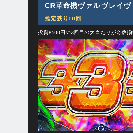
CR革命機ヴァルヴレイヴ
推定残り10回
投資8500円の3回目の大当たりが奇数