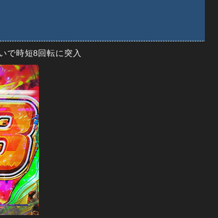
揃いで時短8回転に突入