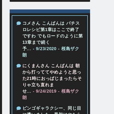
コメさん こんばんは パチス
ロレシピ第1章はここで終了
ですわ でもロードのように第
13章まで続く
予...
- 9/23/2020
- 桜島ザク
朗
にくまんさん こんばんは 朝
から打っててやめようと思っ
た21時におっぱじまったらそ
りゃ立ち直れま
せ...
- 9/24/2019
- 桜島ザク
朗
ビンゴギャラクシー、同じ目