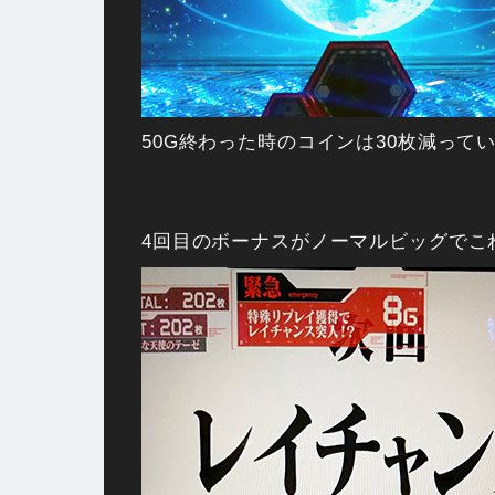
50G終わった時のコインは30枚減って
4回目のボーナスがノーマルビッグでこ