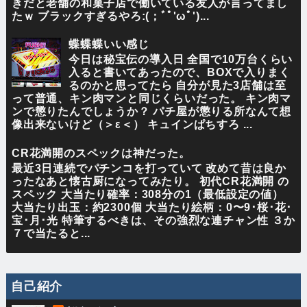
きだと老舗の和菓子店で働いている友人が言ってまし
たｗ ブラックすぎるやろ:(；ﾞﾟ'ωﾟ')...
蝶蝶蝶いい感じ
今日は秘宝伝の導入日 全国で10万台くらい
入ると書いてあったので、BOXで入りまく
るのかと思ってたら 自分が見た3店舗は至
って普通、キン肉マンと同じくらいだった。 キン肉マ
ンで懲りたんでしょうか？ パチ屋が懲りる所なんて想
像出来ないけど（＞ε＜） キュインぱちすろ ...
CR花満開のスペックは神だった。
最近3日連続でパチンコを打っていて 改めて昔は良か
ったなあと懐古厨になってみたり。 初代CR花満開 の
スペック 大当たり確率：308分の1（最低設定の値）
大当たり出玉：約2300個 大当たり絵柄：0〜9･桜･花･
宝･月･光 特筆するべきは、その強烈な連チャン性 ３か
７で当たると...
自己紹介