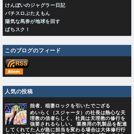
けんぼいのジャグラー日記
パチスロぶたえもん
陽気な馬券が地球を回す
ぱちスク！
このブログのフィード
人気の投稿
拙者、稲妻ロックを引いたでござる
めいらく（スジャータ）の社長は熱心な天
理教の信者らしく、社員は天理教の修行を
強要されるらしい。 業務用の乳製品を配達
してくれてた人が急に担当を変わる場合は大体修行行