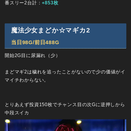
番スリー2台計：
+853枚
魔法少女まどか☆マギカ2
当日98G/前日488G
開始2G目に尿漏れ（少）
まどマギ2は穢れを追ったことがないので少の価値がイ
マイチわからない。
とりあえず投資150枚でチャンス目の次Gに逆押しから
中段スイカ