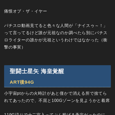
痛恨オブ・ザ・イヤー
パチスロ動画見てると色々な人間が「ナイスゥ～！」
って言ってるけど誰が元祖なのか調べたら別にパチス
ロライターの誰かが元祖というわけではなかった（衝
撃の事実）
聖闘士星矢 海皇覚醒
ART後94G
小宇宙ptからの火時計があと僅かで消える所で捨てら
れてあったので、不屈と100Gゾーンを見ようかと着席
119G辺りで十二宮入ってぶん投げる予定だったのに