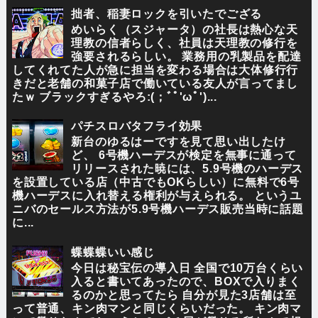
拙者、稲妻ロックを引いたでござる
めいらく（スジャータ）の社長は熱心な天
理教の信者らしく、社員は天理教の修行を
強要されるらしい。 業務用の乳製品を配達
してくれてた人が急に担当を変わる場合は大体修行行
きだと老舗の和菓子店で働いている友人が言ってまし
たｗ ブラックすぎるやろ:(；ﾞﾟ'ωﾟ')...
パチスロバタフライ効果
新台のゆるはーですを見て思い出したけ
ど、 6号機ハーデスが検定を無事に通って
リリースされた暁には、5.9号機のハーデス
を設置している店（中古でもOKらしい）に無料で6号
機ハーデスに入れ替える権利が与えられる。 というユ
ニバのセールス方法が5.9号機ハーデス販売当時に話題
に...
蝶蝶蝶いい感じ
今日は秘宝伝の導入日 全国で10万台くらい
入ると書いてあったので、BOXで入りまく
るのかと思ってたら 自分が見た3店舗は至
って普通、キン肉マンと同じくらいだった。 キン肉マ