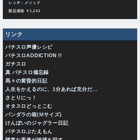
レッチ・メソッド
新品価格 ￥1,242
リンク
パチスロ声優レシピ
パチスロADDICTION !!
ガチスロ
真 パチスロ備忘録
馬々の黄昏的日記
人生をかえるのに、1分あれば充分だ…
さとりにっ！
オタスロどっとこむ
パンダラの箱(Ｍサイズ)
けんぼいのジャグラー日記
パチスロぶたえもん
陽気な馬券が地球を回す