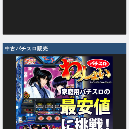
中古パチスロ販売