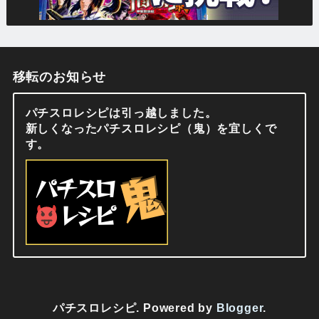
移転のお知らせ
パチスロレシピは引っ越しました。
新しくなったパチスロレシピ（鬼）を宜しくで
す。
パチスロレシピ. Powered by
Blogger
.