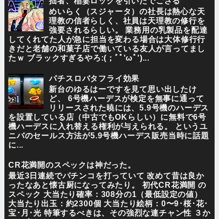
拙者、稲妻ロックを引いたでござる
めいらく（スジャータ）の社長は熱心な天
理教の信者らしく、社員は天理教の修行を
強要されるらしい。 業務用の乳製品を配達
してくれてた人が急に担当を変わる場合は大体修行行
きだと老舗の和菓子店で働いている友人が言ってまし
たｗ ブラックすぎるやろ:(；ﾞﾟ'ωﾟ')...
パチスロバタフライ効果
新台のゆるはーですを見て思い出したけ
ど、 6号機ハーデスが検定を無事に通って
リリースされた暁には、5.9号機のハーデス
を設置している店（中古でもOKらしい）に無料で6号
機ハーデスに入れ替える権利が与えられる。 というユ
ニバのセールス方法が5.9号機ハーデス販売当時に話題
に...
CR花満開のスペックは神だった。
最近3日連続でパチンコを打っていて 改めて昔は良か
ったなあと懐古厨になってみたり。 初代CR花満開 の
スペック 大当たり確率：308分の1（最低設定の値）
大当たり出玉：約2300個 大当たり絵柄：0〜9･桜･花･
宝･月･光 特筆するべきは、その強烈な連チャン性 ３か