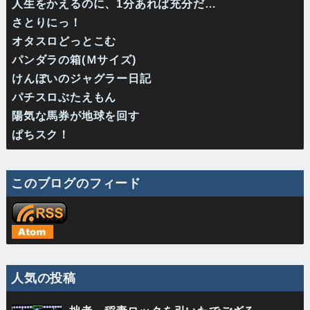
人生をかえるのに、1分あれば充分だ…
さとりにっ！
オタスロどっとこむ
パンダラの箱(Ｍサイズ)
けんぼいのジャグラー日記
パチスロぶたえもん
陽気な馬券が地球を回す
ぱちスク！
このブログのフィード
人気の投稿