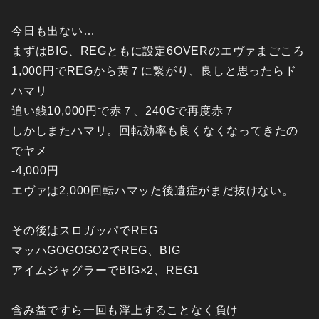
今日も出ない…
まずはBIG、REGともに設定6OVERのエヴァまごころ
1,000円でREGから黄７に繋がり、良しと思ったらド
ハマリ
追い銭10,000円で赤７、240Gで再度赤７
しかしまたハマリ。回転効率も良くなくなってきたの
でヤメ
-4,000円
エヴァは2,000回転ハマッた後遺症がまだ抜けない。
その後はスロガッパでREG
マッハGOGOGO2でREG、BIG
アイムジャグラーでBIG×2、REG1
含み益ですら一回も浮上することなく負け