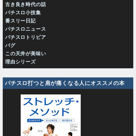
古き良き時代の話
パチスロ小技集
番スリー日記
パチスロニュース
パチスロトリビア
バグ
この天井が美味い
理由シリーズ
パチスロ打つと肩が痛くなる人にオススメの本