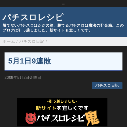
=
パチスロレシピ
勝てないパチスロはただの箱、勝てるパチスロは魔法の貯金箱。この
ブログは引っ越しました、新サイトも宜しくです。
ホーム
/
パチスロ日記
/
5月1日9連敗
2008年5月2日金曜日
パチスロ日記