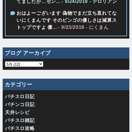
てましたが…セン...
- 9/24/2019
- デロリアン
おはよーございます 偽物でまだ立ち直れてな
いにくまんです そのビンゴの優しさは減算ス
トップですよ 優...
- 9/23/2019
- にくまん
ブログ アーカイブ
カテゴリー
パチスロ日記
パチンコ日記
天井レシピ
パチスロ雑記
パチスロ攻略