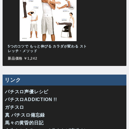
5つのコツで もっと伸びる カラダが変わる スト
レッチ・メソッド
新品価格 ￥1,242
リンク
パチスロ声優レシピ
パチスロADDICTION !!
ガチスロ
真 パチスロ備忘録
馬々の黄昏的日記