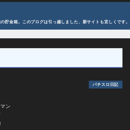
法の貯金箱。このブログは引っ越しました、新サイトも宜しくです。
パチスロ日記
ズマン
ズ
！