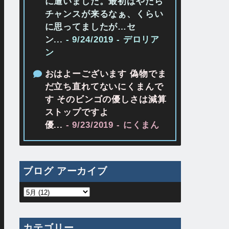
に遭いました。最初はやたら
チャンスが来るなぁ、くらい
に思ってましたが…セ
ン...
- 9/24/2019
- デロリア
ン
おはよーございます 偽物でま
だ立ち直れてないにくまんで
す そのビンゴの優しさは減算
ストップですよ
優...
- 9/23/2019
- にくまん
ブログ アーカイブ
カテゴリー