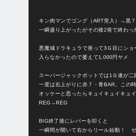
キン肉マンでゴング（ART突入）→黒
一瞬盛り上がったがその後2発で終わっ
悪魔城ドラキュラで座って3Ｇ目にショ
入らなかったので萎えて1,000円ヤメ
スーパージャックポットでは1Ｇ連が二
一度は右上がりに赤７・青BAR。この時
オッケーと思ったらキュイキュイキュイ
REG→REG
BIG終了後にレバーを叩くと
一瞬間が開いて右からリール始動！ ゼロ