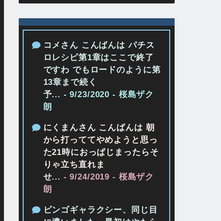
コメさん こんばんは パチス
ロレシピ第1章はここで終了
ですわ でもロードのように第
13章まで続く
予...
- 9/23/2020
- 桜島ザク
朗
にくまんさん こんばんは 朝
から打っててやめようと思っ
た21時におっぱじまったらそ
りゃ立ち直れま
せ...
- 9/24/2019
- 桜島ザク
朗
ビンゴギャラクシー、同じ目