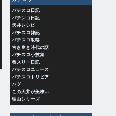
パチスロ日記
パチンコ日記
天井レシピ
パチスロ雑記
パチスロ攻略
古き良き時代の話
パチスロ小技集
番スリー日記
パチスロニュース
パチスロトリビア
バグ
この天井が美味い
理由シリーズ