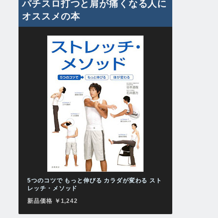
パチスロ打つと肩が痛くなる人に
オススメの本
5つのコツで もっと伸びる カラダが変わる スト
レッチ・メソッド
新品価格 ￥1,242