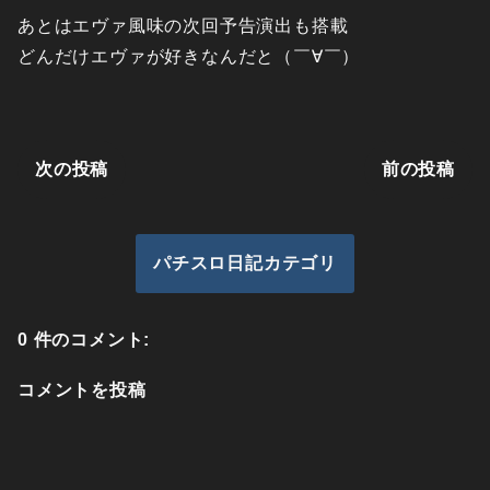
あとはエヴァ風味の次回予告演出も搭載
どんだけエヴァが好きなんだと（￣∀￣）
次の投稿
前の投稿
パチスロ日記カテゴリ
0 件のコメント:
コメントを投稿