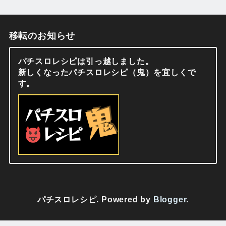
移転のお知らせ
パチスロレシピは引っ越しました。
新しくなったパチスロレシピ（鬼）を宜しくで
す。
パチスロレシピ. Powered by
Blogger
.