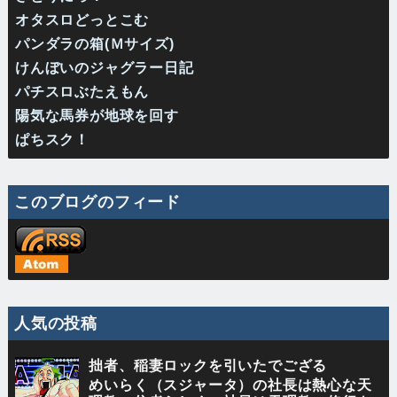
オタスロどっとこむ
パンダラの箱(Ｍサイズ)
けんぼいのジャグラー日記
パチスロぶたえもん
陽気な馬券が地球を回す
ぱちスク！
このブログのフィード
人気の投稿
拙者、稲妻ロックを引いたでござる
めいらく（スジャータ）の社長は熱心な天