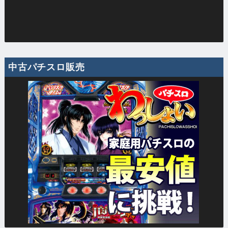
中古パチスロ販売