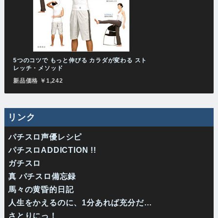
5つのコツで もっと伸びる カラダが変わる スト
レッチ・メソッド
新品価格 ￥1,242
リンク
パチスロ声優レシピ
パチスロADDICTION !!
ガチスロ
真 パチスロ備忘録
馬々の黄昏的日記
人生をかえるのに、1分あれば充分だ…
さとりにっ！