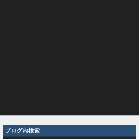
ブログ内検索