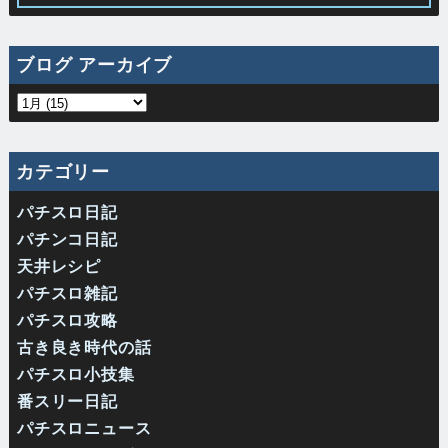
ブログ アーカイブ
カテゴリー
パチスロ日記
パチンコ日記
天井レシピ
パチスロ雑記
パチスロ攻略
古き良き時代の話
パチスロ小技集
番スリー日記
パチスロニュース