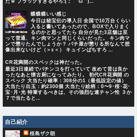
たｗ ブラックすぎるやろ:(；ﾞﾟ'ωﾟ')...
蝶蝶蝶いい感じ
今日は秘宝伝の導入日 全国で10万台くらい
入ると書いてあったので、BOXで入りまく
るのかと思ってたら 自分が見た3店舗は至
って普通、キン肉マンと同じくらいだった。 キン肉マ
ンで懲りたんでしょうか？ パチ屋が懲りる所なんて想
像出来ないけど（＞ε＜） キュインぱちすろ ...
CR花満開のスペックは神だった。
最近3日連続でパチンコを打っていて 改めて昔は良か
ったなあと懐古厨になってみたり。 初代CR花満開 の
スペック 大当たり確率：308分の1（最低設定の値）
大当たり出玉：約2300個 大当たり絵柄：0〜9･桜･花･
宝･月･光 特筆するべきは、その強烈な連チャン性 ３か
７で当たると...
自己紹介
桜島ザク朗