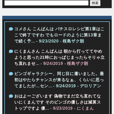
コメさん こんばんは パチスロレシピ第1章はこ
こで終了ですわ でもロードのように第13章ま
で続く予...
- 9/23/2020
- 桜島ザク朗
にくまんさん こんばんは 朝から打っててやめ
ようと思った21時におっぱじまったらそりゃ立
ち直れませ...
- 9/24/2019
- 桜島ザク朗
ビンゴギャラクシー、同じ目に遭いました。最
初はやたらチャンスが来るなぁ、くらいに思っ
てましたが…セン...
- 9/24/2019
- デロリアン
おはよーございます 偽物でまだ立ち直れてな
いにくまんです そのビンゴの優しさは減算ス
トップですよ 優...
- 9/23/2019
- にくまん