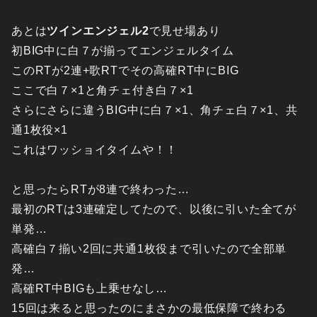
あとは
ツインエンジェル2
で見せ場あり
初BIG中に白７が揃ってエンジェルタイム
このRTが2連+歌RTでその高確RT中にBIG
ここで白７×1と角チェ付き白７×1
さらにさらに違うBIG中に白７×1、角チェ白７×1、共
通1枚役×1
これはワッショイタイムや！！
と思ったらRTが8連で終わった…
最初のRTは3連確定してたので、以後に引いた全てが
単発…
高確白７揃い2回に共通1枚役まで引いたので全部単
発…
高確RT中BIGも上乗せなし…
15回は来ると思ったのにまさかの最低保障で終わる