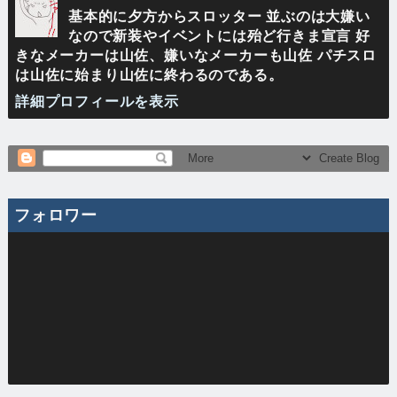
基本的に夕方からスロッター 並ぶのは大嫌い
なので新装やイベントには殆ど行きま宣言 好
きなメーカーは山佐、嫌いなメーカーも山佐 パチスロ
は山佐に始まり山佐に終わるのである。
詳細プロフィールを表示
フォロワー