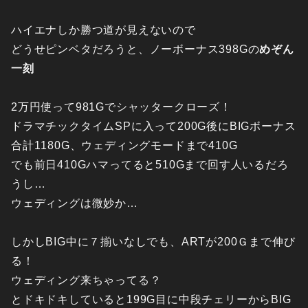
ハイエナしか勝つ道が見えないので
どうせピンベタだろうと、ノーボーナス398Gの
めぞん
一刻
2万円使って981Gでシャッタークローズ！
ドラマチックタイムSPに入って200G後にBIGボーナス
合計1180G、ウェディングモードまで410G
でも前日410Gハマってると510Gまで回す人いるだろ
うし…
ウェディングは微妙か…
しかしBIG中に７揃いなしでも、ARTが200Ｇまで伸び
る！
ウェディング来ちゃってる？
とドキドキしていると199G目に中段チェリーからBIG