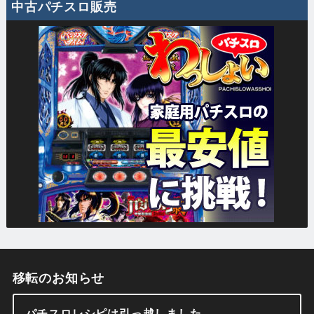
中古パチスロ販売
移転のお知らせ
パチスロレシピは引っ越しました。