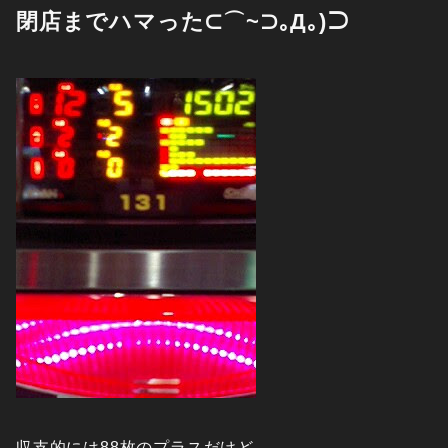
閉店までハマった⊂⌒~⊃｡Д｡)⊃
収支的には88枚のプラスだけど。