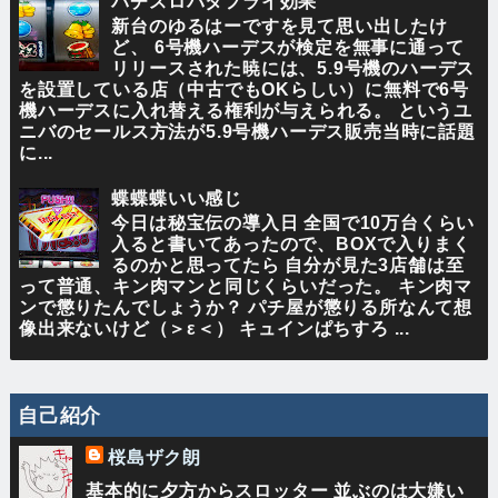
パチスロバタフライ効果
新台のゆるはーですを見て思い出したけ
ど、 6号機ハーデスが検定を無事に通って
リリースされた暁には、5.9号機のハーデス
を設置している店（中古でもOKらしい）に無料で6号
機ハーデスに入れ替える権利が与えられる。 というユ
ニバのセールス方法が5.9号機ハーデス販売当時に話題
に...
蝶蝶蝶いい感じ
今日は秘宝伝の導入日 全国で10万台くらい
入ると書いてあったので、BOXで入りまく
るのかと思ってたら 自分が見た3店舗は至
って普通、キン肉マンと同じくらいだった。 キン肉マ
ンで懲りたんでしょうか？ パチ屋が懲りる所なんて想
像出来ないけど（＞ε＜） キュインぱちすろ ...
自己紹介
桜島ザク朗
基本的に夕方からスロッター 並ぶのは大嫌い