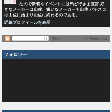
なので新装やイベントには殆ど行きま宣言 好
きなメーカーは山佐、嫌いなメーカーも山佐 パチスロ
は山佐に始まり山佐に終わるのである。
詳細プロフィールを表示
フォロワー