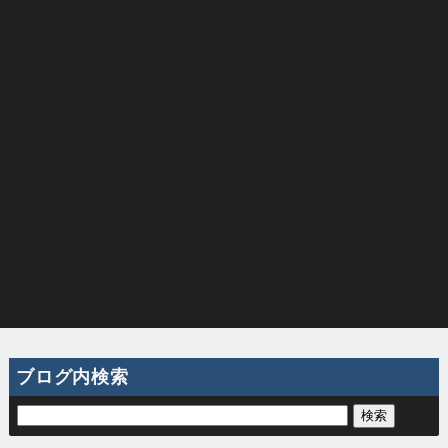
ブログ内検索