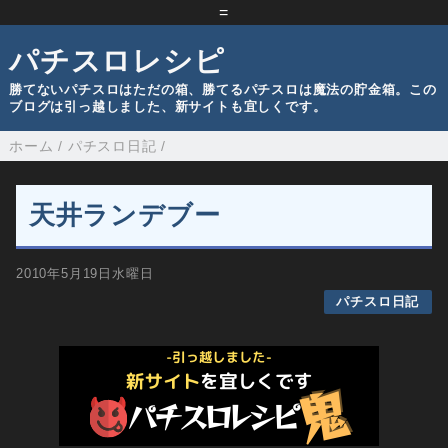
=
パチスロレシピ
勝てないパチスロはただの箱、勝てるパチスロは魔法の貯金箱。この
ブログは引っ越しました、新サイトも宜しくです。
ホーム
/
パチスロ日記
/
天井ランデブー
2010年5月19日水曜日
パチスロ日記