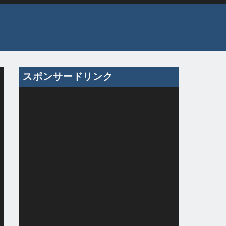
スポンサードリンク