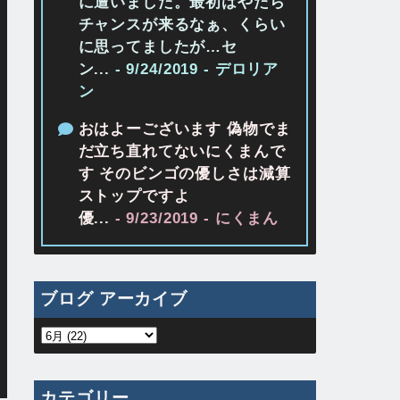
に遭いました。最初はやたら
チャンスが来るなぁ、くらい
に思ってましたが…セ
ン...
- 9/24/2019
- デロリア
ン
おはよーございます 偽物でま
だ立ち直れてないにくまんで
す そのビンゴの優しさは減算
ストップですよ
優...
- 9/23/2019
- にくまん
ブログ アーカイブ
カテゴリー