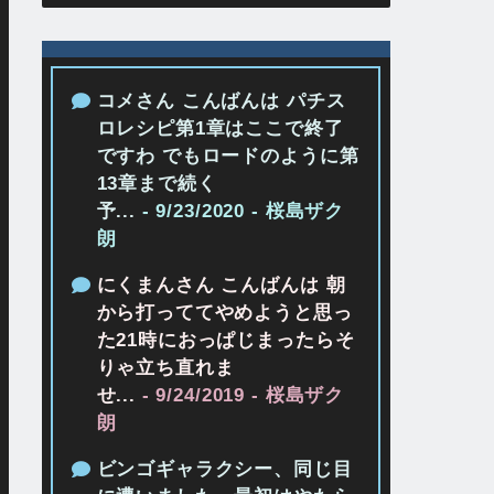
コメさん こんばんは パチス
ロレシピ第1章はここで終了
ですわ でもロードのように第
13章まで続く
予...
- 9/23/2020
- 桜島ザク
朗
にくまんさん こんばんは 朝
から打っててやめようと思っ
た21時におっぱじまったらそ
りゃ立ち直れま
せ...
- 9/24/2019
- 桜島ザク
朗
ビンゴギャラクシー、同じ目