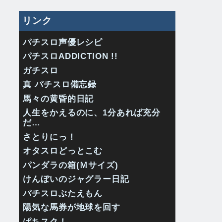
リンク
パチスロ声優レシピ
パチスロADDICTION !!
ガチスロ
真 パチスロ備忘録
馬々の黄昏的日記
人生をかえるのに、1分あれば充分
だ…
さとりにっ！
オタスロどっとこむ
パンダラの箱(Ｍサイズ)
けんぼいのジャグラー日記
パチスロぶたえもん
陽気な馬券が地球を回す
ぱちスク！