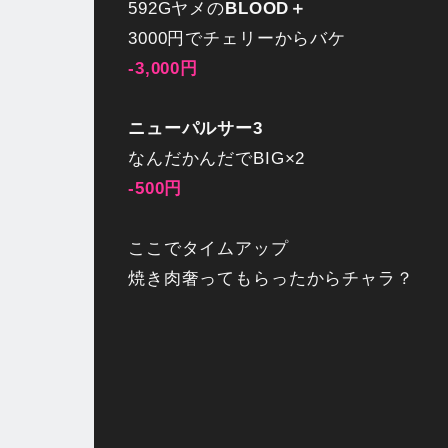
592Gヤメの
BLOOD＋
3000円でチェリーからバケ
-3,000円
ニューパルサー3
なんだかんだでBIG×2
-500円
ここでタイムアップ
焼き肉奢ってもらったからチャラ？