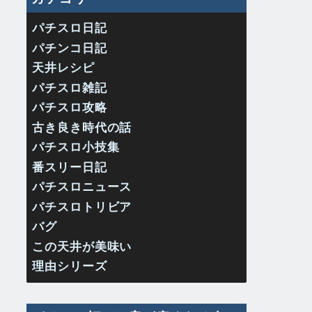
パチスロ日記
パチンコ日記
天井レシピ
パチスロ雑記
パチスロ攻略
古き良き時代の話
パチスロ小技集
番スリー日記
パチスロニュース
パチスロトリビア
バグ
この天井が美味い
理由シリーズ