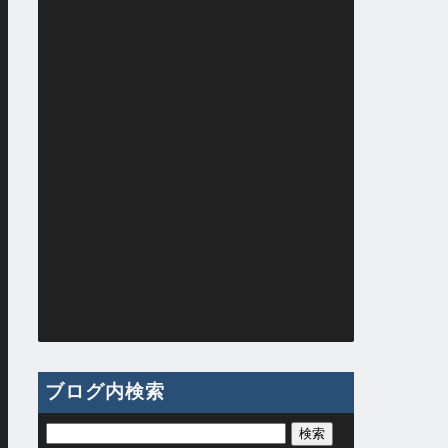
ブログ内検索