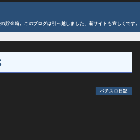
法の貯金箱。このブログは引っ越しました、新サイトも宜しくです。
代
パチスロ日記