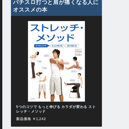
パチスロ打つと肩が痛くなる人に
オススメの本
5つのコツで もっと伸びる カラダが変わる スト
レッチ・メソッド
新品価格 ￥1,242