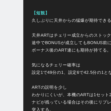
【短観】
久しぶりに天井からの猛爆が期待でき
天井ARTはチェリー成立からのストッ
途中でBONUSが成立してもBONUS
ボーナス後のART連にも期待が持てる
気になるチェリー確率は
設定1で49分の1、設定6で42.5分の1
ARTの説明を少し
わかりにくいが、本機のARTは1セット
ナビが残っている場合はその後にリプレ
突入する。