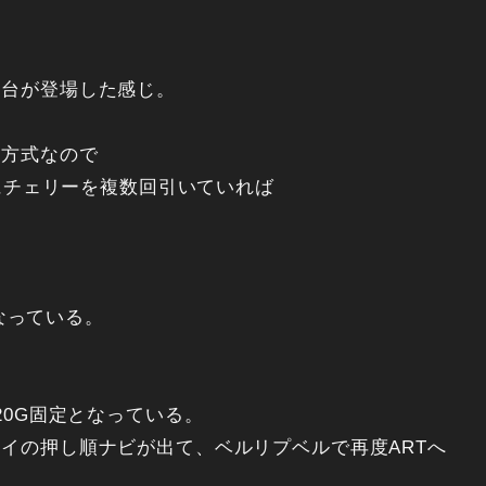
る台が登場した感じ。
ク方式なので
前にチェリーを複数回引いていれば
。
となっている。
20G固定となっている。
イの押し順ナビが出て、ベルリプベルで再度ARTへ