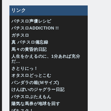
リンク
パチスロ声優レシピ
パチスロADDICTION !!
ガチスロ
真 パチスロ備忘録
馬々の黄昏的日記
人生をかえるのに、1分あれば充分
だ…
さとりにっ！
オタスロどっとこむ
パンダラの箱(Ｍサイズ)
けんぼいのジャグラー日記
パチスロぶたえもん
陽気な馬券が地球を回す
ぱちスク！