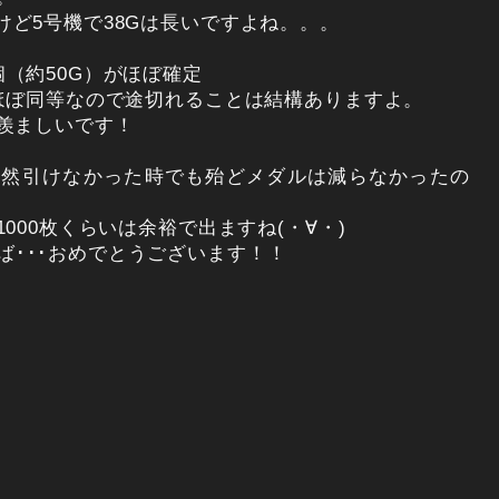
けど5号機で38Gは長いですよね。。。
個（約50G）がほぼ確定
でほぼ同等なので途切れることは結構ありますよ。
超羨ましいです！
が全然引けなかった時でも殆どメダルは減らなかったの
1000枚くらいは余裕で出ますね(・∀・)
ば･･･おめでとうございます！！