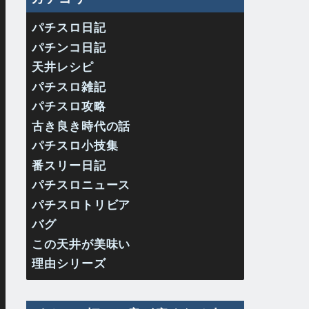
パチスロ日記
パチンコ日記
天井レシピ
パチスロ雑記
パチスロ攻略
古き良き時代の話
パチスロ小技集
番スリー日記
パチスロニュース
パチスロトリビア
バグ
この天井が美味い
理由シリーズ