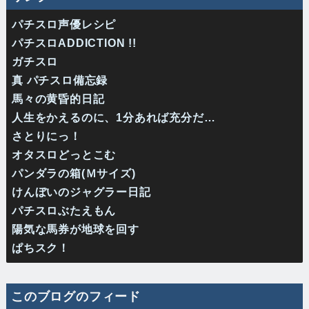
パチスロ声優レシピ
パチスロADDICTION !!
ガチスロ
真 パチスロ備忘録
馬々の黄昏的日記
人生をかえるのに、1分あれば充分だ…
さとりにっ！
オタスロどっとこむ
パンダラの箱(Ｍサイズ)
けんぼいのジャグラー日記
パチスロぶたえもん
陽気な馬券が地球を回す
ぱちスク！
このブログのフィード