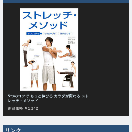
5つのコツで もっと伸びる カラダが変わる スト
レッチ・メソッド
新品価格 ￥1,242
リンク