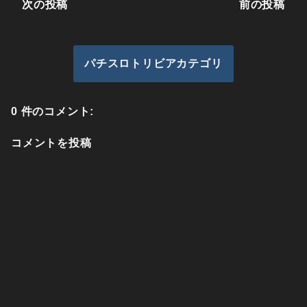
次の投稿
前の投稿
パチスロトリビアカテゴリ
0 件のコメント:
コメントを投稿