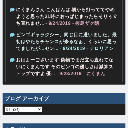
にくまんさん こんばんは 朝から打っててやめ
ようと思った21時におっぱじまったらそりゃ立
ち直れませ...
- 9/24/2019
- 桜島ザク朗
ビンゴギャラクシー、同じ目に遭いました。最
初はやたらチャンスが来るなぁ、くらいに思っ
てましたが…セン...
- 9/24/2019
- デロリアン
おはよーございます 偽物でまだ立ち直れてな
いにくまんです そのビンゴの優しさは減算ス
トップですよ 優...
- 9/23/2019
- にくまん
ブログ アーカイブ