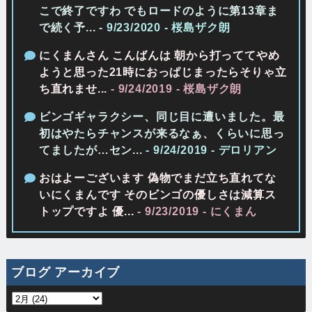
こで終了ですわ でもロードのように第13章ま
で続く予...
- 9/23/2020
- 桜島ザク朗
にくまんさん こんばんは 朝から打っててやめ
ようと思った21時におっぱじまったらそりゃ立
ち直れませ...
- 9/24/2019
- 桜島ザク朗
ビンゴギャラクシー、同じ目に遭いました。最
初はやたらチャンスが来るなぁ、くらいに思っ
てましたが…セン...
- 9/24/2019
- デロリアン
おはよーございます 偽物でまだ立ち直れてな
いにくまんです そのビンゴの優しさは減算ス
トップですよ 優...
- 9/23/2019
- にくまん
ブログ アーカイブ