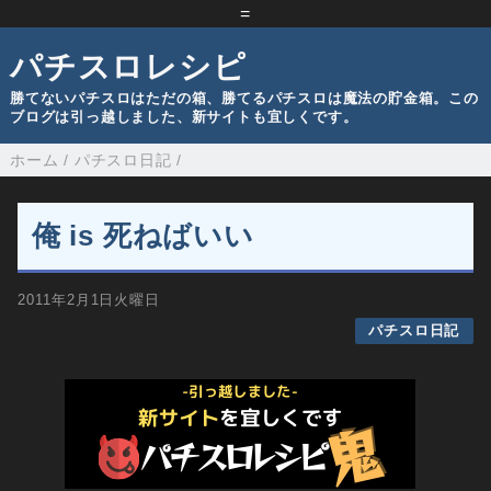
=
パチスロレシピ
勝てないパチスロはただの箱、勝てるパチスロは魔法の貯金箱。この
ブログは引っ越しました、新サイトも宜しくです。
ホーム
/
パチスロ日記
/
俺 is 死ねばいい
2011年2月1日火曜日
パチスロ日記