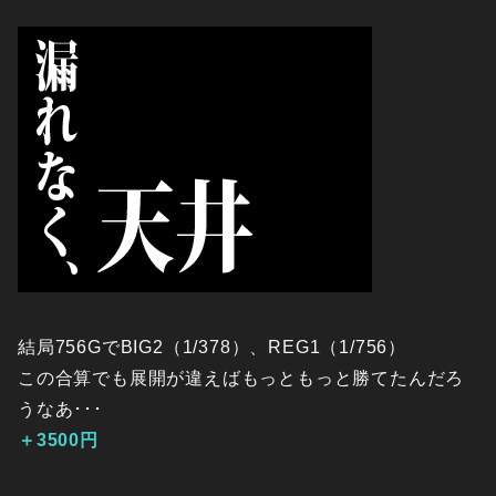
結局756GでBIG2（1/378）、REG1（1/756）
この合算でも展開が違えばもっともっと勝てたんだろ
うなあ･･･
＋3500円