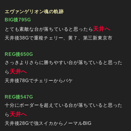
エヴァンゲリオン魂の軌跡
BIG後795G
天井へ
とても素敵な台が落ちていると思ったら
天井後38Gで重複チェリー、黄７、第三新東京市
REG後650G
さっきよりさらに勝ちやすい台が落ちていると思った
天井へ
ら
天井後78Gでチェリーからバケ
REG後547G
十分にボーダーを超えている台が落ちていると思った
天井へ
ら
天井後28Gで強スイカからノーマルBIG