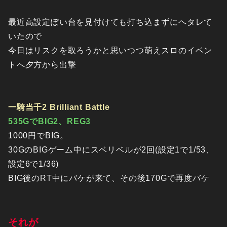
最近高設定ぽい台を見付けても打ち込まずにヘタレて
いたので
今日はリスクを取ろうかと思いつつ萌えスロのイベン
トへ夕方から出撃
一騎当千2 Brilliant Battle
535GでBIG2、REG3
1000円でBIG。
30GのBIGゲーム中にスベリベルが2回(設定1で1/53、
設定6で1/36)
BIG後のRT中にバケが来て、その後170Gで再度バケ
それが