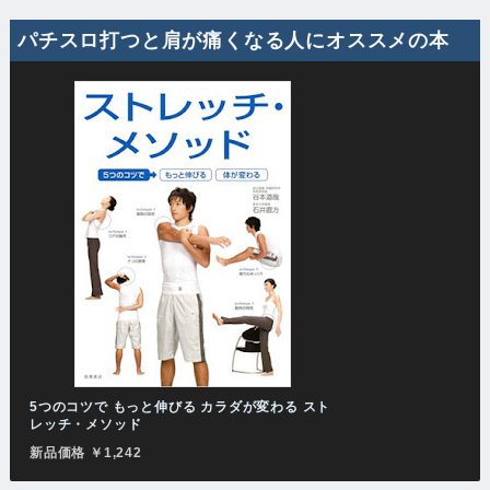
パチスロ打つと肩が痛くなる人にオススメの本
5つのコツで もっと伸びる カラダが変わる スト
レッチ・メソッド
新品価格 ￥1,242