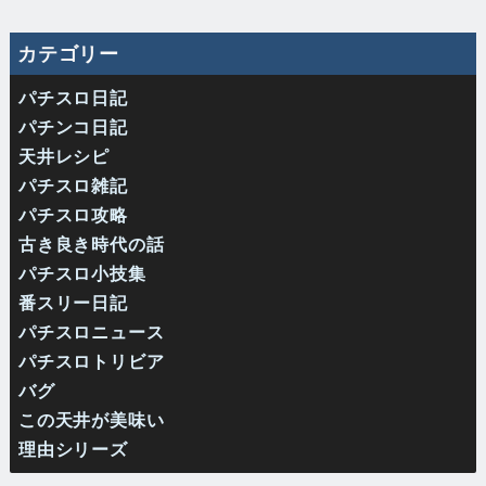
カテゴリー
パチスロ日記
パチンコ日記
天井レシピ
パチスロ雑記
パチスロ攻略
古き良き時代の話
パチスロ小技集
番スリー日記
パチスロニュース
パチスロトリビア
バグ
この天井が美味い
理由シリーズ