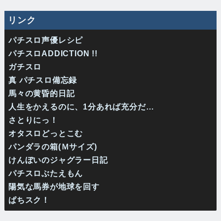
リンク
パチスロ声優レシピ
パチスロADDICTION !!
ガチスロ
真 パチスロ備忘録
馬々の黄昏的日記
人生をかえるのに、1分あれば充分だ…
さとりにっ！
オタスロどっとこむ
パンダラの箱(Ｍサイズ)
けんぼいのジャグラー日記
パチスロぶたえもん
陽気な馬券が地球を回す
ぱちスク！