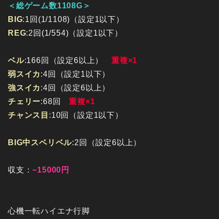
＜総ゲーム数1108G＞
BIG
:1回(1/1108)（設定1以下）
REG
:2回(1/554)（設定1以下）
ベル
:166回（設定6以上）
重複×1
弱スイカ
:4回（設定1以下）
強スイカ
:4回（設定6以上）
チェリー
:68回
重複×1
チャンス目
:10回（設定1以下）
BIG中スベリベル
:2回（設定6以上）
収支：
−15000円
心機一転ハイエナ行脚