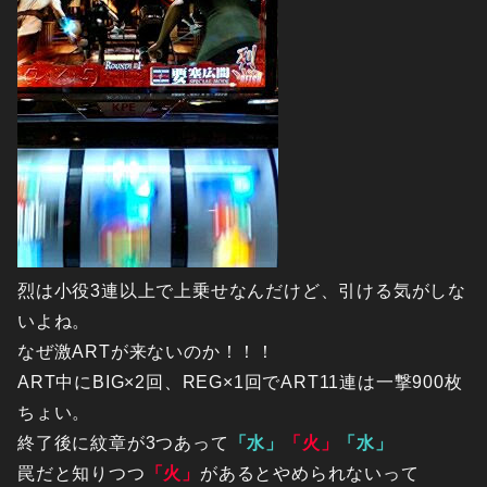
烈は小役3連以上で上乗せなんだけど、引ける気がしな
いよね。
なぜ激ARTが来ないのか！！！
ART中にBIG×2回、REG×1回でART11連は一撃900枚
ちょい。
終了後に紋章が3つあって
「水」
「火」
「水」
罠だと知りつつ
「火」
があるとやめられないって