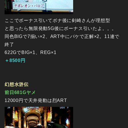
ここでボーナス引いてボナ後に剣崎さんが理想型
と思ったら無限発動5G後にボーナス引いたよ。。。
同色BIGで7揃い×2、ART中にバケで正解×2。11連で
終了
622GでBIG×1、REG×1
＋8500円
幻想水滸伝
前日681Gヤメ
12000円で天井発動は烈ART