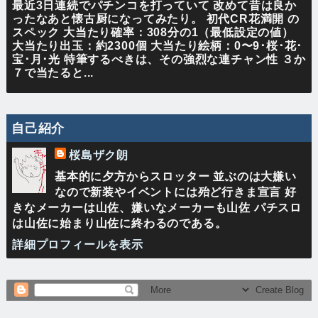
最近3日連続でパチンコを打っていて 改めて昔は良か
ったなあと懐古厨になってみたり。 初代CR花満開 の
スペック 大当たり確率：308分の1（最低設定の値）
大当たり出玉：約2300個 大当たり絵柄：0〜9･桜･花･
宝･月･光 特筆するべきは、その強烈な連チャン性 ３か
７で当たると...
自己紹介
桜島ザク朗
基本的に夕方からスロッター 並ぶのは大嫌い
なので新装やイベントには殆ど行きま宣言 好
きなメーカーは山佐、嫌いなメーカーも山佐 パチスロ
は山佐に始まり山佐に終わるのである。
詳細プロフィールを表示