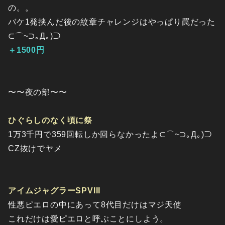
の。。
バケ1発挟んだ後の紋章チャレンジはやっぱり罠だった
⊂⌒~⊃｡Д｡)⊃
＋1500円
〜〜夜の部〜〜
ひぐらしのなく頃に祭
1万3千円で359回転しか回らなかったよ⊂⌒~⊃｡Д｡)⊃
CZ抜けでヤメ
アイムジャグラーSPVIII
性悪ピエロの中にあって8代目だけはマジ天使
これだけは愛ピエロと呼ぶことにしよう。