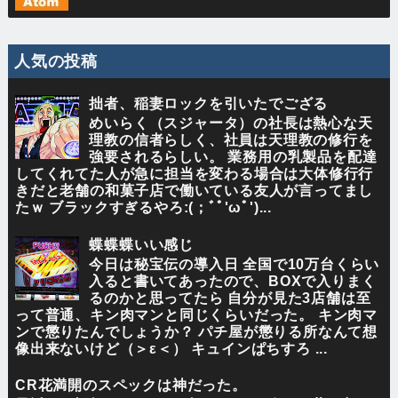
人気の投稿
拙者、稲妻ロックを引いたでござる
めいらく（スジャータ）の社長は熱心な天
理教の信者らしく、社員は天理教の修行を
強要されるらしい。 業務用の乳製品を配達
してくれてた人が急に担当を変わる場合は大体修行行
きだと老舗の和菓子店で働いている友人が言ってまし
たｗ ブラックすぎるやろ:(；ﾞﾟ'ωﾟ')...
蝶蝶蝶いい感じ
今日は秘宝伝の導入日 全国で10万台くらい
入ると書いてあったので、BOXで入りまく
るのかと思ってたら 自分が見た3店舗は至
って普通、キン肉マンと同じくらいだった。 キン肉マ
ンで懲りたんでしょうか？ パチ屋が懲りる所なんて想
像出来ないけど（＞ε＜） キュインぱちすろ ...
CR花満開のスペックは神だった。