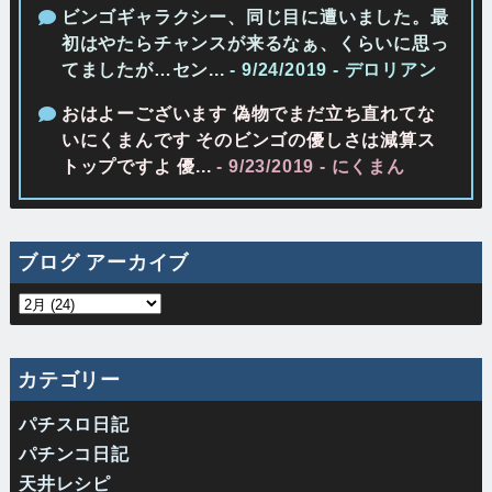
ビンゴギャラクシー、同じ目に遭いました。最
初はやたらチャンスが来るなぁ、くらいに思っ
てましたが…セン...
- 9/24/2019
- デロリアン
おはよーございます 偽物でまだ立ち直れてな
いにくまんです そのビンゴの優しさは減算ス
トップですよ 優...
- 9/23/2019
- にくまん
ブログ アーカイブ
カテゴリー
パチスロ日記
パチンコ日記
天井レシピ