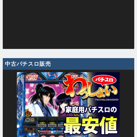
中古パチスロ販売