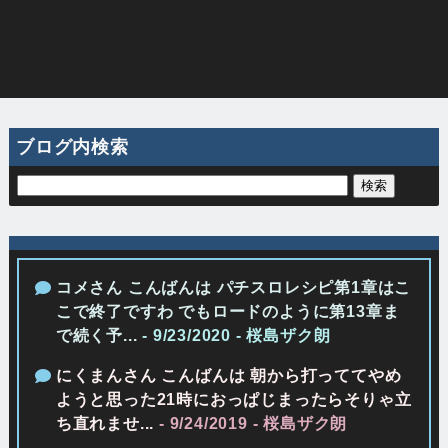
ブログ内検索
コメさん こんばんは パチスロレシピ第1章はこ
こで終了ですわ でもロードのように第13章ま
で続く予...
- 9/23/2020
- 桜島ザク朗
にくまんさん こんばんは 朝から打っててやめ
ようと思った21時におっぱじまったらそりゃ立
ち直れませ...
- 9/24/2019
- 桜島ザク朗