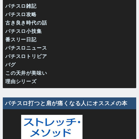
パチスロ雑記
パチスロ攻略
古き良き時代の話
パチスロ小技集
番スリー日記
パチスロニュース
パチスロトリビア
バグ
この天井が美味い
理由シリーズ
パチスロ打つと肩が痛くなる人にオススメの本