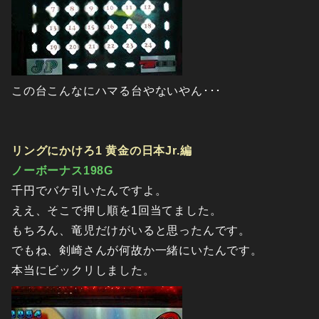
この台こんなにハマる台やないやん･･･
リングにかけろ1 黄金の日本Jr.編
ノーボーナス198G
千円でバケ引いたんですよ。
ええ、そこで押し順を1回当てました。
もちろん、竜児だけがいると思ったんです。
でもね、剣崎さんが何故か一緒にいたんです。
本当にビックリしました。