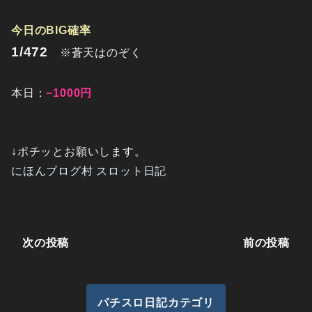
今日のBIG確率
1/472
※蒼天はのぞく
本日：
−1000円
↓ポチッとお願いします。
にほんブログ村 スロット日記
次の投稿
前の投稿
パチスロ日記カテゴリ