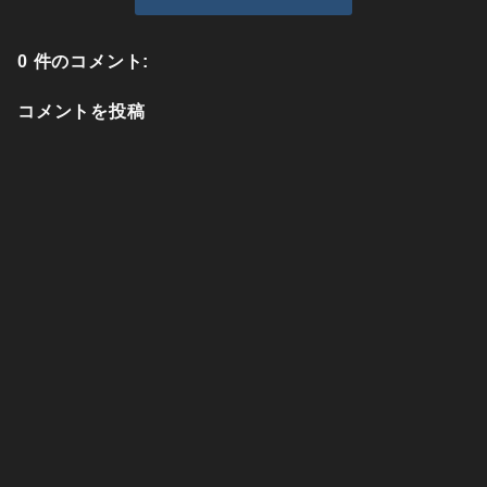
0 件のコメント:
コメントを投稿