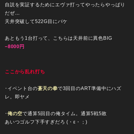
自説を実証するためにエヴァ打ってやったらやっぱり
だぜ…
天井突破して522G目にバケ
あともう1台打って、こちらは天井前に異色BIG
−8000円
ここから乱れ打ち
･イベント台の
蒼天の拳
で3回目のART準備中にハズ
レ。即ヤメ
･
俺の空
で通算5回目の俺タイム。通算5戦5敗
あいつゴルフ下手すぎだろ (・ε・；)