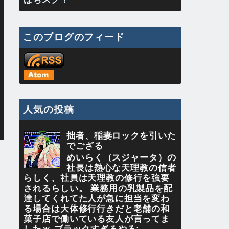
このブログのフィード
人気の投稿
拙者、稲妻ロックを引いた
でござる
めいらく（スジャータ）の
社長は熱心な天理教の信者
らしく、社員は天理教の修行を強要
されるらしい。 業務用の乳製品を配
達してくれてた人が急に担当を変わ
る場合は大体修行行きだと老舗の和
菓子店で働いている友人が言ってま