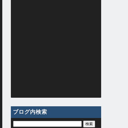
ブログ内検索