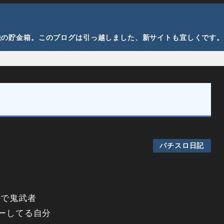
法の貯金箱。このブログは引っ越しました、新サイトも宜しくです。
パチスロ日記
ので鬼武者
ローしてる自分