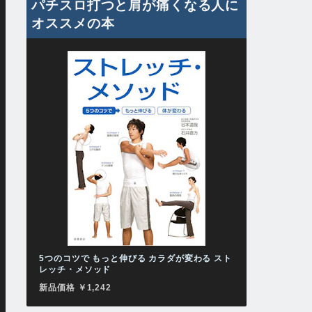
パチスロ打つと肩が痛くなる人に
オススメの本
5つのコツで もっと伸びる カラダが変わる スト
レッチ・メソッド
新品価格 ￥1,242